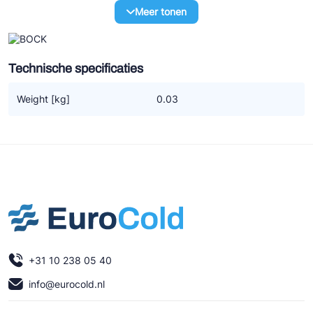
Ziehl-Abegg
Meer tonen
ESK Schultze
TEKLAB
Technische specificaties
Weight [kg]
0.03
+31 10 238 05 40
info@eurocold.nl