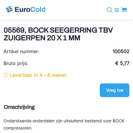
Assortiment
+31 10 238 05 40
Merken
05569, BOCK SEEGERRING TBV
info@eurocold.nl
Koudemiddelen
BOCK
ZUIGERPEN 20 X 1 MM
Diensten
Downloads
EN
Castel
Nieuws
Artikel nummer:
100502
Over ons
Frigomec
Contact
Bruto prijs:
€ 5,77
Log in
AWA
Leverbaar in 4 - 6 weken
Onda
Voeg toe
VACON
REFFLEX®
Omschrijving
Johnson Controls
Onderstaande onderdelen zijn uitsluitend bestemd voor BOCK
Doucette Industries
compressoren.