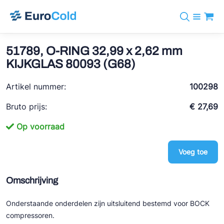
Assortiment
+31 10 238 05 40
Merken
51789, O-RING 32,99 x 2,62 mm
info@eurocold.nl
Koudemiddelen
BOCK
KIJKGLAS 80093 (G68)
Diensten
Downloads
EN
Castel
Nieuws
Artikel nummer:
100298
Over ons
Frigomec
Contact
Bruto prijs:
€ 27,69
Log in
AWA
Op voorraad
Onda
Voeg toe
VACON
REFFLEX®
Omschrijving
Johnson Controls
Onderstaande onderdelen zijn uitsluitend bestemd voor BOCK
Doucette Industries
compressoren.