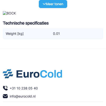
Ziehl-Abegg
Meer tonen
ESK Schultze
TEKLAB
Technische specificaties
Weight [kg]
0.01
+31 10 238 05 40
info@eurocold.nl