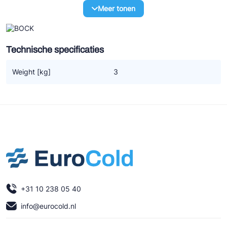
Ziehl-Abegg
Meer tonen
ESK Schultze
TEKLAB
Technische specificaties
Weight [kg]
3
+31 10 238 05 40
info@eurocold.nl