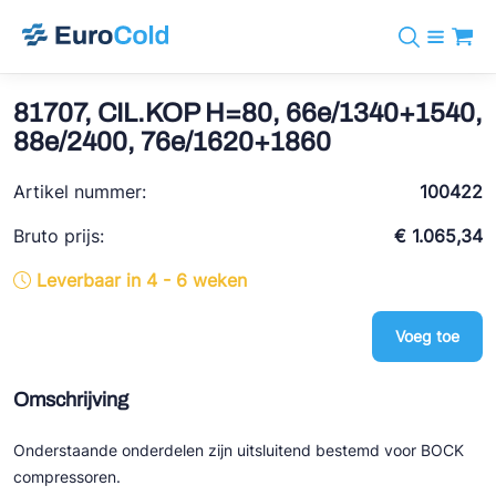
Assortiment
+31 10 238 05 40
Merken
81707, CIL.KOP H=80, 66e/1340+1540,
info@eurocold.nl
Koudemiddelen
BOCK
88e/2400, 76e/1620+1860
Diensten
Downloads
EN
Castel
Nieuws
Artikel nummer:
100422
Over ons
Frigomec
Contact
Bruto prijs:
€ 1.065,34
Log in
AWA
Leverbaar in 4 - 6 weken
Onda
Voeg toe
VACON
REFFLEX®
Omschrijving
Johnson Controls
Onderstaande onderdelen zijn uitsluitend bestemd voor BOCK
Doucette Industries
compressoren.