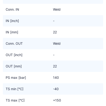
Conn. IN
Weld
IN [inch]
-
IN [mm]
22
Conn. OUT
Weld
OUT [inch]
-
OUT [mm]
22
PS max [bar]
140
TS min [°C]
-40
TS max [°C]
+150