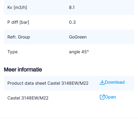
Kv [m3/h]
8.1
P diff [bar]
0.3
Refr. Group
GoGreen
Type
angle 45°
Meer informatie
Download
Product data sheet Castel 3148EW/M22
Open
Castel 3148EW/M22