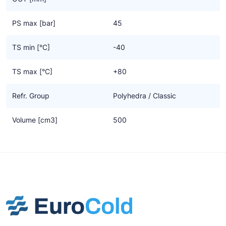
PS max [bar]
45
TS min [°C]
-40
TS max [°C]
+80
Refr. Group
Polyhedra / Classic
Volume [cm3]
500