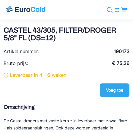
Assortiment
+31 10 238 05 40
Merken
CASTEL 43/305, FILTER/DROGER
info@eurocold.nl
Koudemiddelen
BOCK
5/8" FL (DS=12)
Diensten
Downloads
EN
Castel
Nieuws
Artikel nummer:
190173
Over ons
Frigomec
Contact
Bruto prijs:
€ 75,26
Log in
AWA
Leverbaar in 4 - 6 weken
Onda
Voeg toe
VACON
REFFLEX®
Omschrijving
Johnson Controls
De Castel drogers met vaste kern zijn leverbaar met zowel flare
Doucette Industries
– als soldeeraansluitingen. Ook deze worden verdeeld in