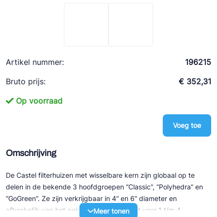
Ziehl-Abegg
ESK Schultze
TEKLAB
Artikel nummer:
196215
Bruto prijs:
€ 352,31
Op voorraad
Voeg toe
Omschrijving
De Castel filterhuizen met wisselbare kern zijn globaal op te
delen in de bekende 3 hoofdgroepen “Classic”, “Polyhedra” en
“GoGreen”. Ze zijn verkrijgbaar in 4” en 6” diameter en
afhankelijk van het gekozen type geschikt voor 1 t/m 4
Meer tonen