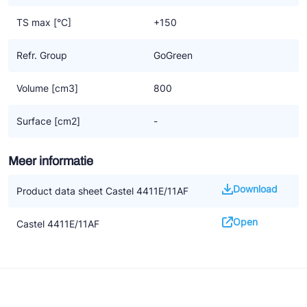
TS max [°C]
+150
Refr. Group
GoGreen
Volume [cm3]
800
Surface [cm2]
-
Meer informatie
Download
Product data sheet Castel 4411E/11AF
Open
Castel 4411E/11AF