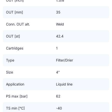
OUT [inch]
1.3/8"
voor alle Classic koudemiddelen.
OUT [mm]
35
Conn. OUT alt.
Weld
OUT [st]
42.4
Cartridges
1
Type
Filter/Drier
Size
4"
Application
Liquid line
PS max [bar]
62
TS min [°C]
-40