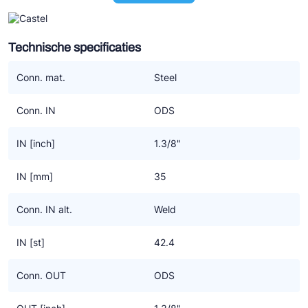
patronen. En dat kan zijn voor een droger uitvoering (A) of als
een zuigfilter (C).
Technische specificaties
De toevoeging F in AF en CF staat voor stalen lasaansluiting. De
bussen zijn gekalibreerd voor soldeeraansluitingen.
Conn. mat.
Steel
In de omschrijving wordt weergegeven waarvoor het huis
Conn. IN
ODS
geschikt is;
“CO2” = Alleen geschikt voor R744. Heb je een filterhuis nodig
IN [inch]
1.3/8"
voor onder CO2? Neem dan de 4411E/4412E. Alleen in type A
(droger) beschikbaar, niet als zuigfilterpatroon (type C).
IN [mm]
35
“(HC)” = Geschikt voor alle koudemiddelen die onder Polyhedra
Conn. IN alt.
Weld
vallen (en veel koudemiddelen uit de Classic groep) inclusief HC
koudemiddelen. Echter, gebruik je R290, dan moet je een
IN [st]
42.4
4411/..AF of 4412/..AF selecteren of type ../..CF als het om een
zuigfilter gaat.
Conn. OUT
ODS
Filterhuizen zonder bovengenoemde toevoegingen zijn geschikt