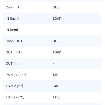
Conn. IN
ODS
IN [inch]
1.3/8"
IN [mm]
-
Conn. OUT
ODS
OUT [inch]
1.3/8"
OUT [mm]
-
PS max [bar]
130
TS min [°C]
-40
TS max [°C]
+150