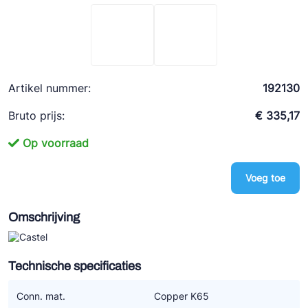
Ziehl-Abegg
ESK Schultze
TEKLAB
Artikel nummer:
192130
Bruto prijs:
€ 335,17
Op voorraad
Voeg toe
Omschrijving
Technische specificaties
Conn. mat.
Copper K65