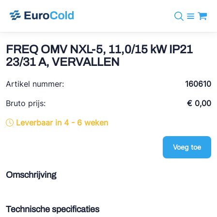
Assortiment
+31 10 238 05 40
Merken
FREQ OMV NXL-5, 11,0/15 kW IP21
info@eurocold.nl
Koudemiddelen
BOCK
23/31 A, VERVALLEN
Diensten
Downloads
EN
Castel
Nieuws
Artikel nummer:
160610
Over ons
Frigomec
Contact
Bruto prijs:
€ 0,00
Log in
AWA
Leverbaar in 4 - 6 weken
Onda
Voeg toe
VACON
REFFLEX®
Omschrijving
Johnson Controls
Doucette Industries
Technische specificaties