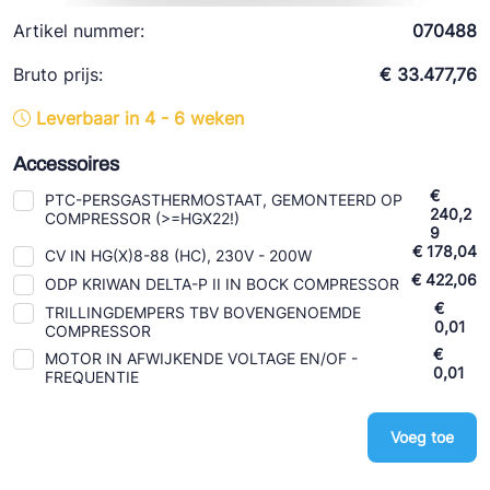
Ziehl-Abegg
Artikel nummer:
070488
ESK Schultze
Bruto prijs:
€ 33.477,76
TEKLAB
Leverbaar in 4 - 6 weken
Accessoires
€
PTC-PERSGASTHERMOSTAAT, GEMONTEERD OP
240,2
COMPRESSOR (>=HGX22!)
9
€ 178,04
CV IN HG(X)8-88 (HC), 230V - 200W
€ 422,06
ODP KRIWAN DELTA-P II IN BOCK COMPRESSOR
€
TRILLINGDEMPERS TBV BOVENGENOEMDE
0,01
COMPRESSOR
€
MOTOR IN AFWIJKENDE VOLTAGE EN/OF -
0,01
FREQUENTIE
Voeg toe