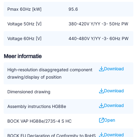
Pmax 60Hz [kW]
95.6
Voltage 50Hz [V]
380-420V Y/YY -3- 50Hz PW
Voltage 60Hz [V]
440-480V Y/YY -3- 60Hz PW
Meer informatie
Download
High-resolution disaggregated component
drawing/display of position
Download
Dimensioned drawing
Download
Assembly instructions HG88e
Open
BOCK VAP HG88e/2735-4 S HC
Download
BOCK EU Declaration of Conformity to RoHS