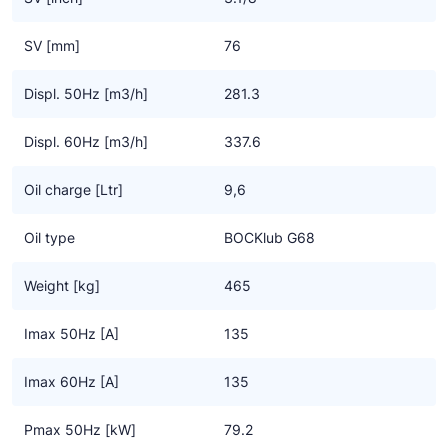
We benadrukken dat deze compressoren, speciaal voor gebruik
SV [mm]
76
met koolwaterstoffen, uitsluitend door getrainde -,
gespecialiseerde koeltechnici geïnstalleerd mogen worden. En
Displ. 50Hz [m3/h]
281.3
de installatie handleiding bevat een aantal specifieke instructies
die zorgvuldig moeten worden opgevolgd.
Displ. 60Hz [m3/h]
337.6
Oil charge [Ltr]
9,6
Oil type
BOCKlub G68
Weight [kg]
465
Imax 50Hz [A]
135
Imax 60Hz [A]
135
Pmax 50Hz [kW]
79.2