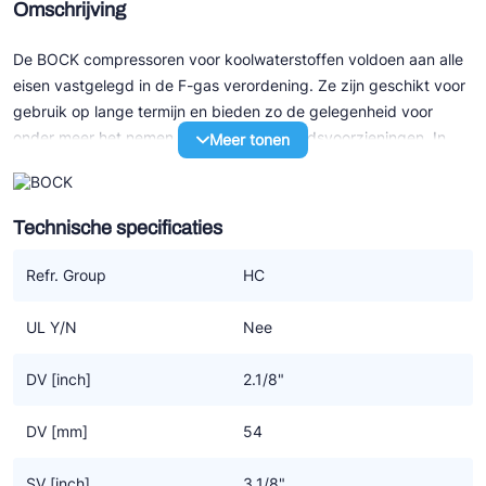
Omschrijving
De BOCK compressoren voor koolwaterstoffen voldoen aan alle
eisen vastgelegd in de F-gas verordening. Ze zijn geschikt voor
gebruik op lange termijn en bieden zo de gelegenheid voor
onder meer het nemen van extra veiligheidsvoorzieningen. In
Meer tonen
verband met de brandbaarheid van koolwaterstoffen moeten er
maatregelen worden getroffen voor compressor en systeem.
Speciaal voor het gebruik van koolwaterstoffen als koudemiddel
Technische specificaties
(R290/R1270) levert BOCK een alternatieve machine op basis
van de huidige generatie semi hermetische compressoren.
Refr. Group
HC
Specificaties
UL Y/N
Nee
• Duurzame aandrijving
• Thermische beveiliging (aanbevolen)
DV [inch]
2.1/8"
• Carterverwarming (noodzakelijk)
• Speciale olie
DV [mm]
54
• Elektronische motor beveiliging INT69 G
• Geoptimaliseerd naar alle vereisten voor koolwaterstoffen
SV [inch]
3.1/8"