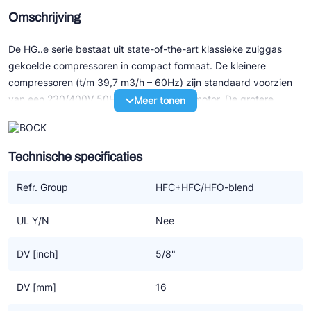
Omschrijving
De HG..e serie bestaat uit state-of-the-art klassieke zuiggas
gekoelde compressoren in compact formaat. De kleinere
compressoren (t/m 39,7 m3/h – 60Hz) zijn standaard voorzien
van een 230/400V 50Hz 3-fasen elektromotor. De grotere
Meer tonen
modellen (v.a. 41,3 m3/h – 50Hz) hebben allen een 3x400V
50Hz part winding motor.
Technische specificaties
Speciale eigenschappen:
- Uitstekend loopcomfort
Refr. Group
HFC+HFC/HFO-blend
- Efficiency en betrouwbaarheid van het hoogste niveau
- Onderhoudsvriendelijk door o.a. gemakkelijk te verwisselen
UL Y/N
Nee
motor
- Een oliepomp, derhalve zeer geschikt voor toerenregeling met
DV [inch]
5/8"
een frequentie omvormer
- Sterk verbeterd door optimalisatie van motor-efficiency,
DV [mm]
16
gasstroom en kleppensysteem