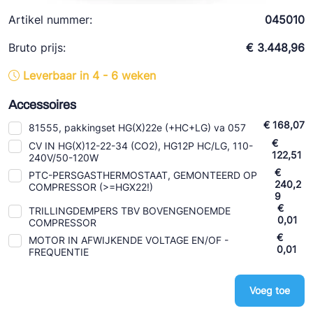
Ziehl-Abegg
Artikel nummer:
045010
ESK Schultze
Bruto prijs:
€ 3.448,96
TEKLAB
Leverbaar in 4 - 6 weken
Accessoires
€ 168,07
81555, pakkingset HG(X)22e (+HC+LG) va 057
€
CV IN HG(X)12-22-34 (CO2), HG12P HC/LG, 110-
122,51
240V/50-120W
€
PTC-PERSGASTHERMOSTAAT, GEMONTEERD OP
240,2
COMPRESSOR (>=HGX22!)
9
€
TRILLINGDEMPERS TBV BOVENGENOEMDE
0,01
COMPRESSOR
€
MOTOR IN AFWIJKENDE VOLTAGE EN/OF -
0,01
FREQUENTIE
Voeg toe