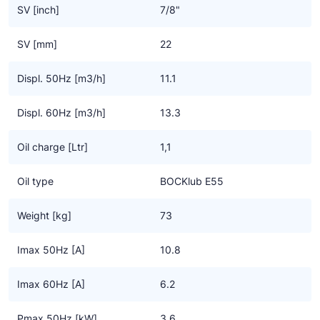
Geschikt voor conventionele – of chloorvrije HFC
SV [inch]
7/8"
koudemiddelen.
SV [mm]
22
Displ. 50Hz [m3/h]
11.1
Displ. 60Hz [m3/h]
13.3
Oil charge [Ltr]
1,1
Oil type
BOCKlub E55
Weight [kg]
73
Imax 50Hz [A]
10.8
Imax 60Hz [A]
6.2
Pmax 50Hz [kW]
3.6