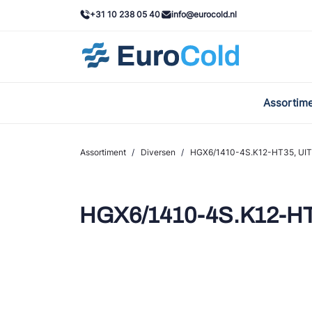
+31 10 238 05 40
info@eurocold.nl
Assortim
BOC
Caste
Assortiment
/
Diversen
/
HGX6/1410-4S.K12-HT35, UI
Frig
AWA
HGX6/1410-4S.K12-H
Onda
VAC
REFF
John