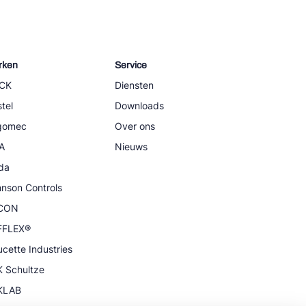
rken
Service
CK
Diensten
tel
Downloads
igomec
Over ons
A
Nieuws
da
nson Controls
CON
FFLEX®
cette Industries
 Schultze
KLAB