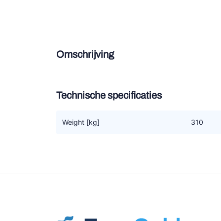
Douce
Zieh
Omschrijving
ESK 
TEK
Technische specificaties
Weight [kg]
310