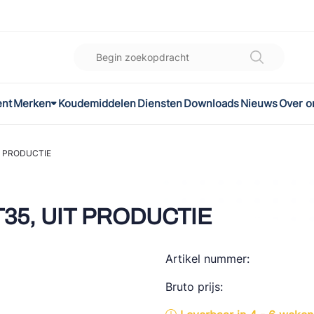
ent
Merken
Koudemiddelen
Diensten
Downloads
Nieuws
Over o
K
l
T PRODUCTIE
omec
T35, UIT PRODUCTIE
Artikel nummer:
ON
Bruto prijs:
LEX®
son Controls