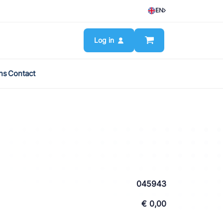
EN
Log in
ns
Contact
045943
€ 0,00