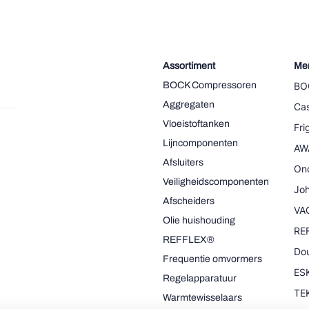
Assortiment
Me
BOCK Compressoren
BO
Aggregaten
Cas
Vloeistoftanken
Fr
Lijncomponenten
AW
Afsluiters
On
Veiligheidscomponenten
Joh
Afscheiders
VA
Olie huishouding
RE
REFFLEX®
Dou
Frequentie omvormers
ESK
Regelapparatuur
TE
Warmtewisselaars