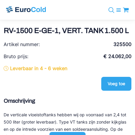
Assortiment
+31 10 238 05 40
Merken
RV-1500 E-GE-1, VERT. TANK 1.500 L
info@eurocold.nl
Koudemiddelen
BOCK
Diensten
Artikel nummer:
Downloads
EN
325500
Castel
Nieuws
Over ons
Bruto prijs:
€ 24.062,00
Frigomec
Contact
Leverbaar in 4 - 6 weken
Log in
AWA
Onda
Voeg toe
VACON
Omschrijving
REFFLEX®
De verticale vloeistoftanks hebben wij op voorraad van 2,4 tot
Johnson Controls
500 liter (groter leverbaar). Type VT tanks zijn zonder kijkglas
Doucette Industries
en op de intrede voorzien van een soldeeraansluiting. Op de