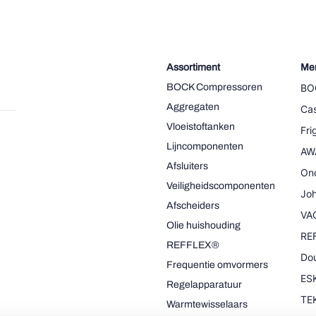
Assortiment
Me
BOCK Compressoren
BO
Aggregaten
Cas
Vloeistoftanken
Fr
Lijncomponenten
AW
Afsluiters
On
Veiligheidscomponenten
Joh
Afscheiders
VA
Olie huishouding
RE
REFFLEX®
Dou
Frequentie omvormers
ESK
Regelapparatuur
TE
Warmtewisselaars