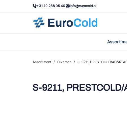
+31 10 238 05 40
info@eurocold.nl
Assortim
BOC
Caste
Assortiment
/
Diversen
/
S-9211, PRESTCOLD/AC&R-AD
Frig
AWA
S-9211, PRESTCOLD/A
Onda
VAC
REFF
John