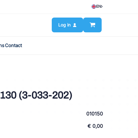
EN
Log in
ns
Contact
30 (3-033-202)
010150
€ 0,00