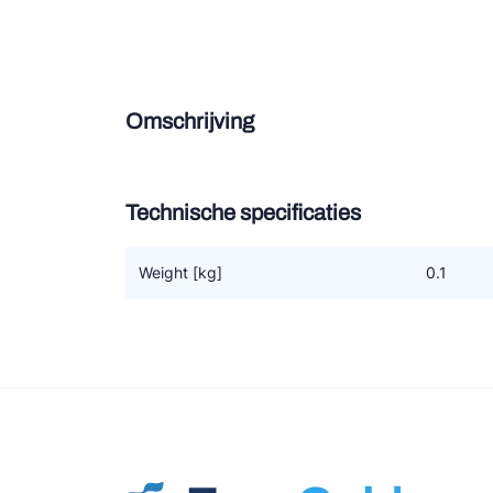
Douce
Zieh
Omschrijving
ESK 
TEK
Technische specificaties
Weight [kg]
0.1