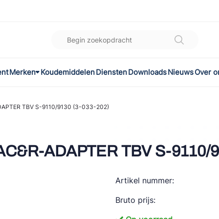
ent
Merken
Koudemiddelen
Diensten
Downloads
Nieuws
Over o
K
l
APTER TBV S-9110/9130 (3-033-202)
omec
C&R-ADAPTER TBV S-9110/91
Artikel nummer:
ON
Bruto prijs:
LEX®
son Controls