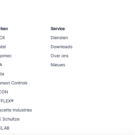
rken
Service
CK
Diensten
tel
Downloads
igomec
Over ons
A
Nieuws
da
nson Controls
CON
FFLEX®
cette Industries
 Schultze
KLAB