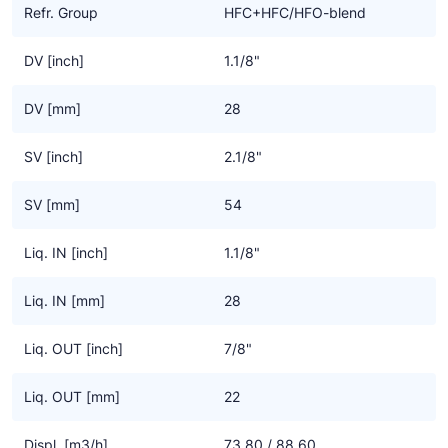
onderhoudsgemak wordt onder meer bereikt door een
Refr. Group
HFC+HFC/HFO-blend
vervangbare aandrijfmotor. De compressor onderscheidt zich
door zijn uitstekende loopcomfort en efficiënte
DV [inch]
1.1/8"
bedrijfsprestaties. De zuigafsluiter kan telkens 90° worden
gedraaid. Een betrouwbare smering van het mechanisme wordt
DV [mm]
28
gegarandeerd door middel van een oliepomp die onafhankelijk is
van de draairichting, evenals een oliecarter met een groot
SV [inch]
2.1/8"
volume. Een elektronische motorbeveiliging maakt gebruik van
PTC-sensoren in serie om de wikkelingstemperatuur en, indien
SV [mm]
54
gewenst, de persgastemperatuur te bewaken.
Liq. IN [inch]
1.1/8"
Liq. IN [mm]
28
Liq. OUT [inch]
7/8"
Liq. OUT [mm]
22
Displ. [m3/h]
73,80 / 88,60