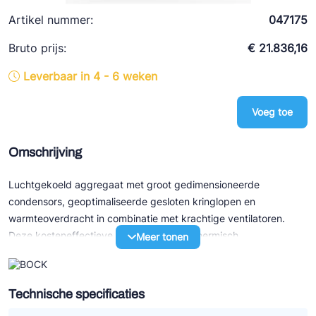
Ziehl-Abegg
Artikel nummer:
047175
ESK Schultze
Bruto prijs:
€ 21.836,16
TEKLAB
Leverbaar in 4 - 6 weken
Voeg toe
Omschrijving
Luchtgekoeld aggregaat met groot gedimensioneerde
condensors, geoptimaliseerde gesloten kringlopen en
warmteoverdracht in combinatie met krachtige ventilatoren.
Deze kosteneffectieve ventilatoren met thermisch
Meer tonen
beschermingsschild zijn zeer geschikt voor elektronische
toerentalregeling voor een optimale instelling van de
condensatiedruk. Semi-hermetische zuiggasgekoelde
Technische specificaties
zuigercompressor in compact ontwerp. De best mogelijke