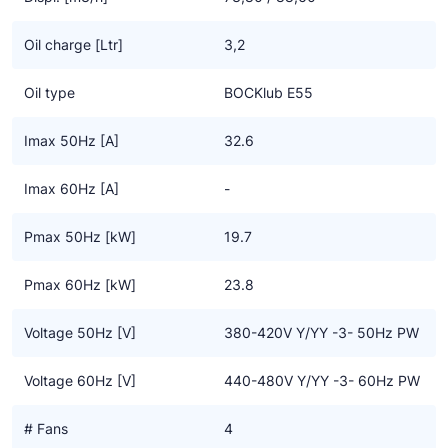
Oil charge [Ltr]
3,2
Oil type
BOCKlub E55
Imax 50Hz [A]
32.6
Imax 60Hz [A]
-
Pmax 50Hz [kW]
19.7
Pmax 60Hz [kW]
23.8
Voltage 50Hz [V]
380-420V Y/YY -3- 50Hz PW
Voltage 60Hz [V]
440-480V Y/YY -3- 60Hz PW
# Fans
4