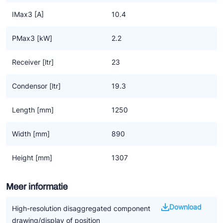
IMax3 [A]
10.4
PMax3 [kW]
2.2
Receiver [ltr]
23
Condensor [ltr]
19.3
Length [mm]
1250
Width [mm]
890
Height [mm]
1307
Meer informatie
Download
High-resolution disaggregated component
drawing/display of position