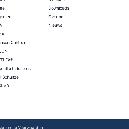
tel
Downloads
igomec
Over ons
A
Nieuws
da
nson Controls
CON
FFLEX®
cette Industries
 Schultze
KLAB
Algemene Voorwaarden