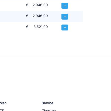
€
2.946,00
+
€
2.946,00
+
€
3.521,00
+
rken
Service
CK
Diensten