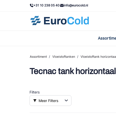
+31 10 238 05 40
info@eurocold.nl
Assortim
BOC
Caste
Assortiment
/
Vloeistoftanken
/
Vloeistoftank horizontaa
Frig
Tecnac tank horizontaal
AWA
Onda
Filters
VAC
Meer Filters
REFF
John