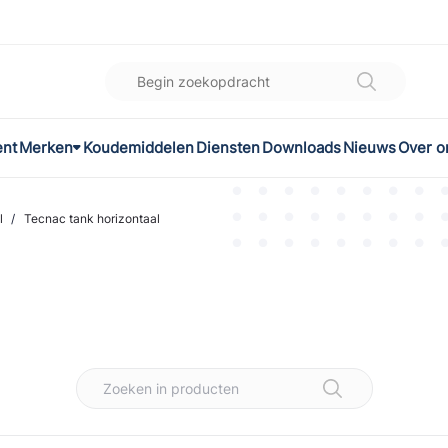
ent
Merken
Koudemiddelen
Diensten
Downloads
Nieuws
Over o
K
l
l
/
Tecnac tank horizontaal
omec
ON
LEX®
son Controls