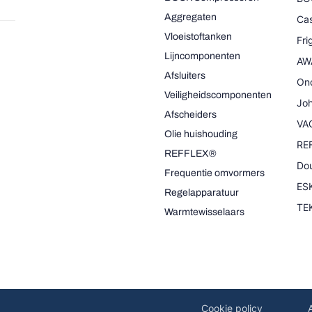
Aggregaten
Cas
Vloeistoftanken
Fr
Lijncomponenten
AW
Afsluiters
On
Veiligheidscomponenten
Joh
Afscheiders
VA
Olie huishouding
RE
REFFLEX®
Dou
Frequentie omvormers
ESK
Regelapparatuur
TE
Warmtewisselaars
Cookie policy