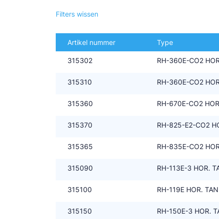
Filters wissen
Douce
Zieh
Artikel nummer
Type
ESK 
315302
RH-360E-CO2 HOR.
TEK
315310
RH-360E-CO2 HOR
315360
RH-670E-CO2 HOR.
315370
RH-825-E2-CO2 H
315365
RH-835E-CO2 HOR.
315090
RH-113E-3 HOR. TA
315100
RH-119E HOR. TANK 
315150
RH-150E-3 HOR. TA