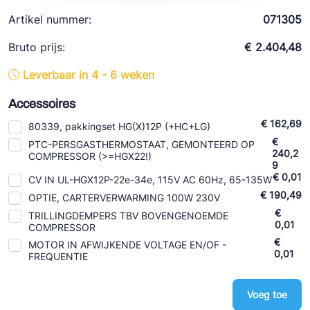
Ziehl-Abegg
Artikel nummer:
071305
ESK Schultze
Bruto prijs:
€ 2.404,48
TEKLAB
Leverbaar in 4 - 6 weken
Accessoires
€ 162,69
80339, pakkingset HG(X)12P (+HC+LG)
€
PTC-PERSGASTHERMOSTAAT, GEMONTEERD OP
240,2
COMPRESSOR (>=HGX22!)
9
€ 0,01
CV IN UL-HGX12P-22e-34e, 115V AC 60Hz, 65-135W
€ 190,49
OPTIE, CARTERVERWARMING 100W 230V
€
TRILLINGDEMPERS TBV BOVENGENOEMDE
0,01
COMPRESSOR
€
MOTOR IN AFWIJKENDE VOLTAGE EN/OF -
0,01
FREQUENTIE
Voeg toe