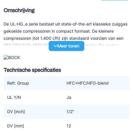
Omschrijving
De UL-HG..e serie bestaat uit state-of-the-art klassieke zuiggas
gekoelde compressoren in compact formaat. De kleinere
compressoren (tot 1.400 cfh) zijn standaard voorzien van een
265-290/440-480V 60Hz 3-fasen elektromotor. De grotere
Meer tonen
modellen (v.a. 1.750 cfh) hebben allen een 3x460V 60Hz part
winding motor.
Technische specificaties
Speciale eigenschappen:
- Uitstekend loopcomfort
Refr. Group
HFC+HFC/HFO-blend
- Efficiency en betrouwbaarheid van het hoogste niveau
- Onderhoudsvriendelijk door o.a. gemakkelijk te verwisselen
UL Y/N
Ja
motor
- Een oliepomp, derhalve zeer geschikt voor toerenregeling met
DV [inch]
1/2"
een frequentie omvormer
- Sterk verbeterd door optimalisatie van motor-efficiency,
DV [mm]
12
gasstroom en kleppensysteem