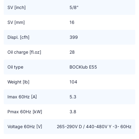
SV [inch]
5/8"
Geschikt voor conventionele – of chloorvrije HFC
koudemiddelen.
SV [mm]
16
Underwriters Laboratories gecertificeerd. Underwriters
Displ. [cfh]
399
Laboratories Inc. (UL) uit de USA is een door de U.S. Federal
Agency OSHA (Occupational Safety and Health Administration)
Oil charge [fl.oz]
28
erkend laboratorium dat producten en componenten test op
veiligheid volgens de relevante standaards. Het verkrijgen van
Oil type
BOCKlub E55
een UL getest markering is doorgaans vereist voor de Noord-
Amerikaanse markt.
Weight [lb]
104
Imax 60Hz [A]
5.3
Pmax 60Hz [kW]
3.8
Voltage 60Hz [V]
265-290V D / 440-480V Y -3- 60Hz