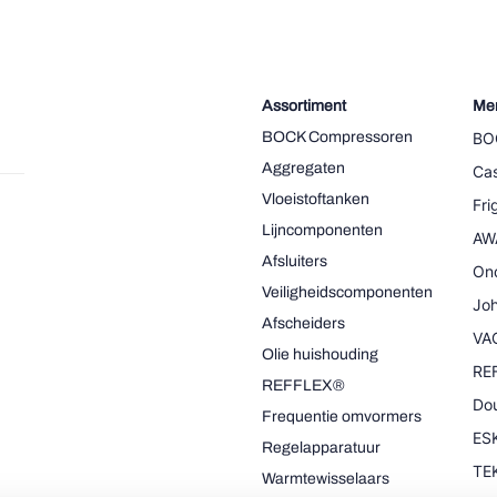
Assortiment
Me
BOCK Compressoren
BO
Aggregaten
Cas
Vloeistoftanken
Fr
Lijncomponenten
AW
Afsluiters
On
Veiligheidscomponenten
Joh
Afscheiders
VA
Olie huishouding
RE
REFFLEX®
Dou
Frequentie omvormers
ESK
Regelapparatuur
TE
Warmtewisselaars