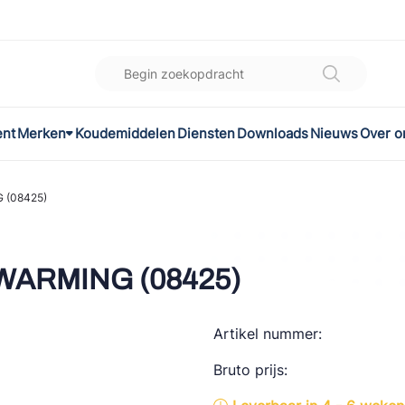
ent
Merken
Koudemiddelen
Diensten
Downloads
Nieuws
Over o
K
l
 (08425)
omec
WARMING (08425)
Artikel nummer:
ON
Bruto prijs:
LEX®
son Controls