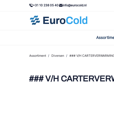
+31 10 238 05 40
info@eurocold.nl
Assortim
BOC
Caste
Assortiment
/
Diversen
/
### V/H CARTERVERWARMING
Frig
AWA
### V/H CARTERVER
Onda
VAC
REFF
John