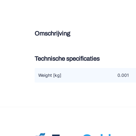
Douce
Zieh
Omschrijving
ESK 
TEK
Technische specificaties
Weight [kg]
0.001