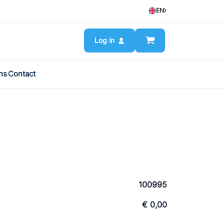
EN
Log in
ns
Contact
100995
€ 0,00