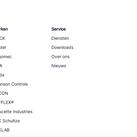
rken
Service
CK
Diensten
tel
Downloads
igomec
Over ons
A
Nieuws
da
nson Controls
CON
FFLEX®
cette Industries
 Schultze
KLAB