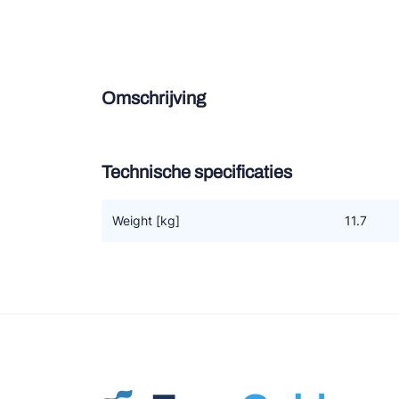
Douce
Zieh
Omschrijving
ESK 
TEK
Technische specificaties
Weight [kg]
11.7