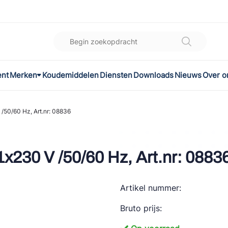
ent
Merken
Koudemiddelen
Diensten
Downloads
Nieuws
Over o
K
l
50/60 Hz, Art.nr: 08836
omec
230 V /50/60 Hz, Art.nr: 0883
Artikel nummer:
ON
Bruto prijs:
LEX®
son Controls