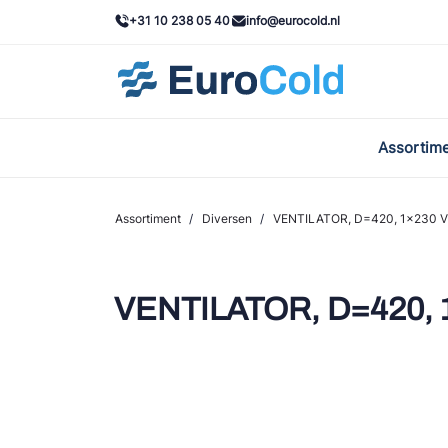
+31 10 238 05 40
info@eurocold.nl
Assortim
BOC
Caste
Assortiment
/
Diversen
/
VENTILATOR, D=420, 1x230 V /
Frig
AWA
VENTILATOR, D=420, 1x
Onda
VAC
REFF
John