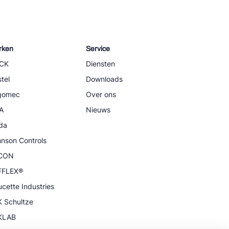
rken
Service
CK
Diensten
tel
Downloads
igomec
Over ons
A
Nieuws
da
nson Controls
CON
FFLEX®
cette Industries
 Schultze
KLAB