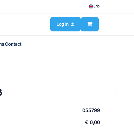
EN
Log in
ns
Contact
6
055799
€ 0,00