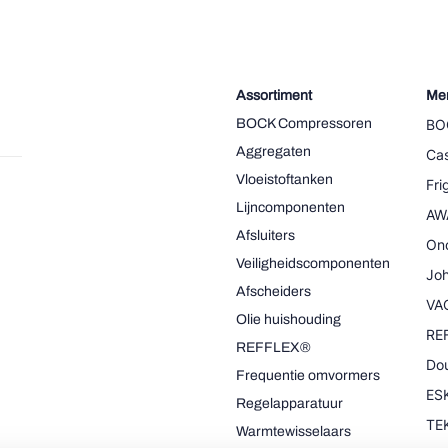
Assortiment
Me
BOCK Compressoren
BO
Aggregaten
Cas
Vloeistoftanken
Fr
Lijncomponenten
AW
Afsluiters
On
Veiligheidscomponenten
Joh
Afscheiders
VA
Olie huishouding
RE
REFFLEX®
Dou
Frequentie omvormers
ESK
Regelapparatuur
TE
Warmtewisselaars