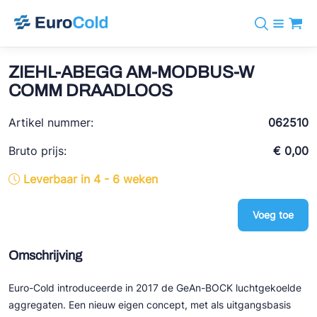
Assortiment
+31 10 238 05 40
Merken
ZIEHL-ABEGG AM-MODBUS-W
info@eurocold.nl
Koudemiddelen
BOCK
COMM DRAADLOOS
Diensten
Downloads
EN
Castel
Nieuws
Artikel nummer:
062510
Over ons
Frigomec
Contact
Bruto prijs:
€ 0,00
Log in
AWA
Leverbaar in 4 - 6 weken
Onda
Voeg toe
VACON
REFFLEX®
Omschrijving
Johnson Controls
Euro-Cold introduceerde in 2017 de GeAn-BOCK luchtgekoelde
Doucette Industries
aggregaten. Een nieuw eigen concept, met als uitgangsbasis