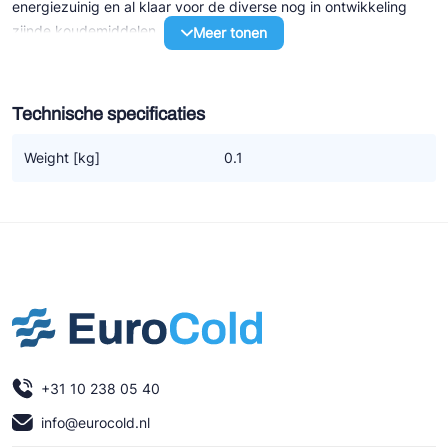
energiezuinig en al klaar voor de diverse nog in ontwikkeling
Ziehl-Abegg
zijnde koudemiddelen.
Meer tonen
ESK Schultze
GeAn-BOCK aggregaten zijn voorzien van energiezuinige Ziehl-
TEKLAB
Abegg EC condensorventilatoren in Voll-Düse uitvoering. Dat wil
Technische specificaties
zeggen dat, in tegenstelling tot vrijwel alle andere luchtgekoelde
aggregaten, het ventilatorblad niet gedeeltelijk in de
Weight [kg]
0.1
condensoromkasting c.q. buiten de kraag van de omkasting
valt. De ruime afstand tussen ventilatorblad en condensorblok
garanderen een optimale verdeling van de luchtstroom over het
blok. Aan lucht-uittredezijde is de ventilator nog voorzien van
lucht-geleide schoepen, waardoor ook een geluidsarme
uitvoering wordt verkregen.
De door ons toegepaste drukopnemer is standaard voorzien van
een manometer. Deze drukopnemer kan direct op de ventilator
+31 10 238 05 40
worden aangesloten en middels fanspeed control wordt de
condensordruk dan traploos en ook geruisloos geregeld. Dus
info@eurocold.nl
geen hinderlijke zoemgeluiden zoals bij andere regelingen vaak