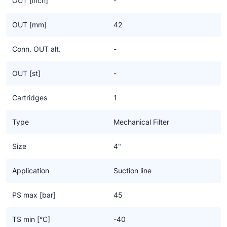
OUT [inch]
-
voor alle Classic koudemiddelen.
OUT [mm]
42
Conn. OUT alt.
-
OUT [st]
-
Cartridges
1
Type
Mechanical Filter
Size
4"
Application
Suction line
PS max [bar]
45
TS min [°C]
-40