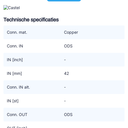
patronen. En dat kan zijn voor een droger uitvoering (A) of als
een zuigfilter (C).
Technische specificaties
De toevoeging F in AF en CF staat voor stalen lasaansluiting. De
bussen zijn gekalibreerd voor soldeeraansluitingen.
Conn. mat.
Copper
In de omschrijving wordt weergegeven waarvoor het huis
Conn. IN
ODS
geschikt is;
“CO2” = Alleen geschikt voor R744. Heb je een filterhuis nodig
IN [inch]
-
voor onder CO2? Neem dan de 4411E/4412E. Alleen in type A
(droger) beschikbaar, niet als zuigfilterpatroon (type C).
IN [mm]
42
“(HC)” = Geschikt voor alle koudemiddelen die onder Polyhedra
Conn. IN alt.
-
vallen (en veel koudemiddelen uit de Classic groep) inclusief HC
koudemiddelen. Echter, gebruik je R290, dan moet je een
IN [st]
-
4411/..AF of 4412/..AF selecteren of type ../..CF als het om een
zuigfilter gaat.
Conn. OUT
ODS
Filterhuizen zonder bovengenoemde toevoegingen zijn geschikt