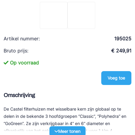
Ziehl-Abegg
ESK Schultze
TEKLAB
Artikel nummer:
195025
Bruto prijs:
€ 249,91
Op voorraad
Voeg toe
Omschrijving
De Castel filterhuizen met wisselbare kern zijn globaal op te
delen in de bekende 3 hoofdgroepen “Classic”, “Polyhedra” en
“GoGreen”. Ze zijn verkrijgbaar in 4” en 6” diameter en
afhankelijk van het gekozen type geschikt voor 1 t/m 4
Meer tonen