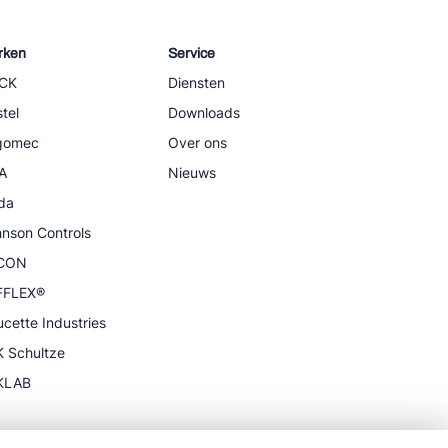
rken
Service
CK
Diensten
tel
Downloads
igomec
Over ons
A
Nieuws
da
nson Controls
CON
FFLEX®
cette Industries
 Schultze
KLAB