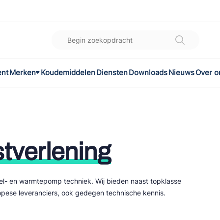
ent
Merken
Koudemiddelen
Diensten
Downloads
Nieuws
Over o
K
l
omec
tverlening
oel- en warmtepomp techniek. Wij bieden naast topklasse
ON
ese leveranciers, ook gedegen technische kennis.
LEX®
son Controls