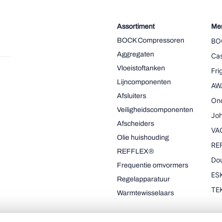
Assortiment
Me
BOCK Compressoren
BO
Aggregaten
Cas
Vloeistoftanken
Fr
Lijncomponenten
AW
Afsluiters
On
Veiligheidscomponenten
Joh
Afscheiders
VA
Olie huishouding
RE
REFFLEX®
Dou
Frequentie omvormers
ESK
Regelapparatuur
TE
Warmtewisselaars