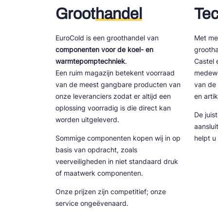
Groot
handel
Tec
Douce
Zieh
EuroCold is een groothandel van
Met mee
componenten voor de koel- en
grooth
ESK 
warmtepomptechniek
.
Castel 
Een ruim magazijn betekent voorraad
medewe
TEK
van de meest gangbare producten van
van de 
onze leveranciers zodat er altijd een
en arti
oplossing voorradig is die direct kan
De juis
worden uitgeleverd.
aanslui
Sommige componenten kopen wij in op
helpt u
basis van opdracht, zoals
veerveiligheden in niet standaard druk
of maatwerk componenten.
Onze prijzen zijn competitief; onze
service ongeëvenaard.