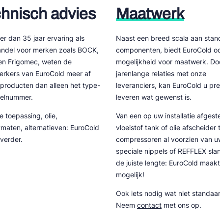
hnisch advies
Maatwerk
tte Industries
l-Abegg
r dan 35 jaar ervaring als
Naast een breed scala aan stan
andel voor merken zoals BOCK,
componenten, biedt EuroCold o
Schultze
en Frigomec, weten de
mogelijkheid voor maatwerk. Do
rkers van EuroCold meer af
jarenlange relaties met onze
LAB
producten dan alleen het type-
leveranciers, kan EuroCold u pre
kelnummer.
leveren wat gewenst is.
te toepassing, olie,
Van een op uw installatie afges
tmaten, alternatieven: EuroCold
vloeistof tank of olie afscheider 
 verder.
compressoren al voorzien van u
speciale nippels of REFFLEX sla
de juiste lengte: EuroCold maakt
mogelijk!
Ook iets nodig wat niet standaar
Neem
contact
met ons op.