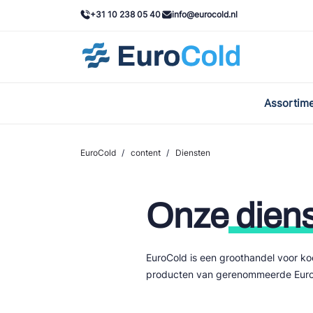
+31 10 238 05 40
info@eurocold.nl
Assortim
BOC
Caste
EuroCold
/
content
/
Diensten
Frig
Onze
diens
AWA
Onda
EuroCold is een groothandel voor k
VAC
producten van gerenommeerde Europ
REFF
John