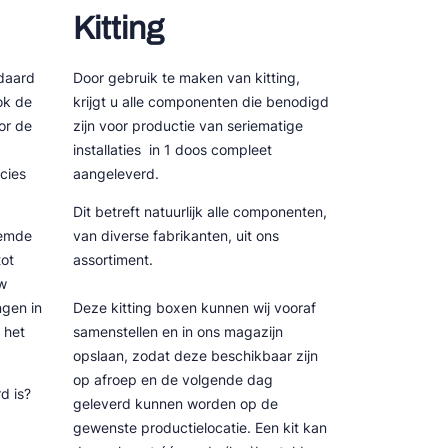
Kitting
daard
Door gebruik te maken van kitting,
ok de
krijgt u alle componenten die benodigd
or de
zijn voor productie van seriematige
installaties in 1 doos compleet
cies
aangeleverd.
Dit betreft natuurlijk alle componenten,
temde
van diverse fabrikanten, uit ons
tot
assortiment.
w
ngen in
Deze kitting boxen kunnen wij vooraf
 het
samenstellen en in ons magazijn
opslaan, zodat deze beschikbaar zijn
op afroep en de volgende dag
d is?
geleverd kunnen worden op de
gewenste productielocatie. Een kit kan