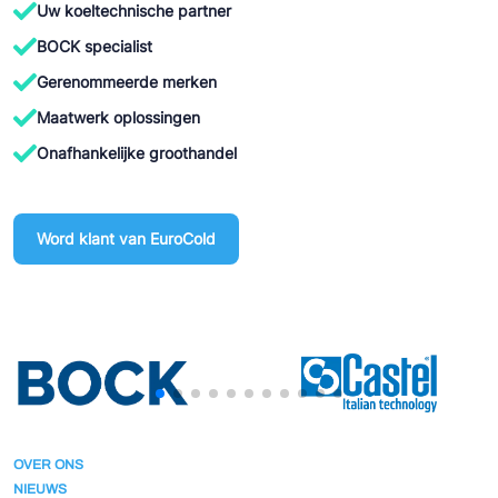
Uw koeltechnische partner
Ziehl-Abegg
BOCK specialist
ESK Schultze
Gerenommeerde merken
TEKLAB
Maatwerk oplossingen
Onafhankelijke groothandel
Word klant van EuroCold
OVER ONS
NIEUWS