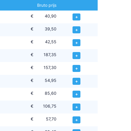
Bruto prijs
€
40,90
+
€
39,50
+
€
42,55
+
€
187,35
+
€
157,30
+
€
54,95
+
€
85,60
+
€
106,75
+
€
57,70
+