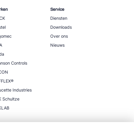
rken
Service
CK
Diensten
tel
Downloads
igomec
Over ons
A
Nieuws
da
nson Controls
CON
FFLEX®
cette Industries
 Schultze
KLAB