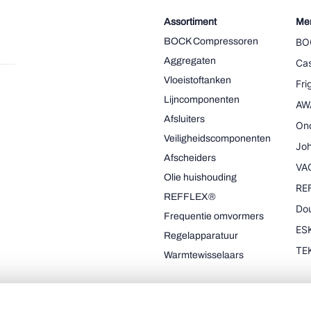
Assortiment
Me
BOCK Compressoren
BO
Aggregaten
Cas
Vloeistoftanken
Fr
Lijncomponenten
AW
Afsluiters
On
Veiligheidscomponenten
Joh
Afscheiders
VA
Olie huishouding
RE
REFFLEX®
Dou
Frequentie omvormers
ESK
Regelapparatuur
TE
Warmtewisselaars