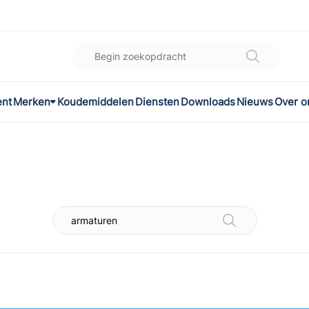
ent
Merken
Koudemiddelen
Diensten
Downloads
Nieuws
Over o
K
l
omec
ON
LEX®
son Controls