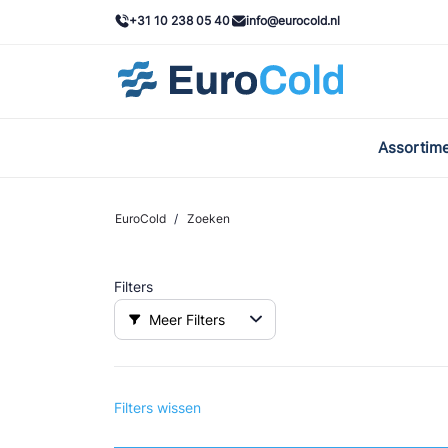
+31 10 238 05 40
info@eurocold.nl
Assortim
BOC
Caste
EuroCold
/
Zoeken
Frig
Filters
AWA
Meer Filters
Onda
VAC
Filters wissen
REFF
John