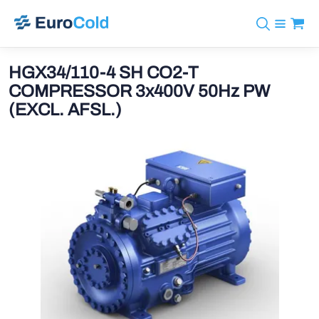
Assortiment
+31 10 238 05 40
Merken
HGX34/110-4 SH CO2-T
info@eurocold.nl
Koudemiddelen
BOCK
COMPRESSOR 3x400V 50Hz PW
Diensten
Downloads
EN
(EXCL. AFSL.)
Castel
Nieuws
Over ons
Frigomec
Contact
Log in
AWA
Onda
VACON
REFFLEX®
Johnson Controls
Doucette Industries