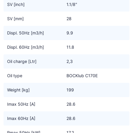
tegelijkertijd even robuust zijn
SV [inch]
1.1/8"
• Een hogere massastroom van het koudemiddel voor meer
koel- of verwarmingscapaciteit
SV [mm]
28
• Geen krachtverlies in de rotor, wat resulteert in gemiddeld 6%
meer opbrengst
Displ. 50Hz [m3/h]
9.9
• Flexibele inzet via de netspanning of frequentie omvormer
Displ. 60Hz [m3/h]
11.8
Specifieke eigenschappen CO2 transkritisch technologie
• Hoge efficiency tegen de laagste bedrijfskosten
Oil charge [Ltr]
2,3
• Duurzame compressor design door gebruik van de hoogste
kwaliteit componenten
Oil type
BOCKlub C170E
• Betrouwbaar en een veilige smering door gebruik van een
oliepomp
Weight [kg]
199
• Goede karakteristieken met lage vibraties, - pulsaties en
geluidsarm
Imax 50Hz [A]
28.6
• Groot bereik van gebruikslimieten en frequentie voor zoveel
mogelijk toepassingen
Imax 60Hz [A]
28.6
• Overdrukventielen aan zowel de zuig – als aan de drukzijde
Pmax 50Hz [kW]
17.2