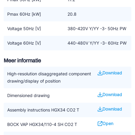
Belangrijke informatie
• CO2 applicaties vragen om een nieuw soort systeem en
Pmax 60Hz [kW]
20.8
controle
• Het is nog geen algemene oplossing voor het vervangen van
Voltage 50Hz [V]
380-420V Y/YY -3- 50Hz PW
F-gassen
• De aanwijzingen in de handleiding voor het installeren van CO2
Voltage 60Hz [V]
440-480V Y/YY -3- 60Hz PW
compressoren moeten worden opgevolgd
• We benadrukken dat alle beschikbare informatie gebaseerd is
Meer informatie
op de op dat moment geldende kennisniveau. Het kan zijn dat
dit op termijn gewijzigd wordt door nieuwe ontwikkelingen
Download
High-resolution disaggregated component
drawing/display of position
Download
Dimensioned drawing
Download
Assembly instructions HGX34 CO2 T
Open
BOCK VAP HGX34/110-4 SH CO2 T