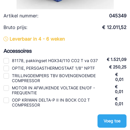
Ziehl-Abegg
ESK Schultze
Artikel nummer:
045349
TEKLAB
Bruto prijs:
€ 12.011,52
Leverbaar in 4 - 6 weken
Accessoires
€ 1.521,09
81178, pakkingset HGX34/110 CO2 T va 037
€ 250,25
OPTIE, PERSGASTHERMOSTAAT 1/8" NPTF
€
TRILLINGDEMPERS TBV BOVENGENOEMDE
0,01
COMPRESSOR
€
MOTOR IN AFWIJKENDE VOLTAGE EN/OF -
0,01
FREQUENTIE
€
ODP KRIWAN DELTA-P II IN BOCK CO2 T
0,01
COMPRESSOR
Voeg toe