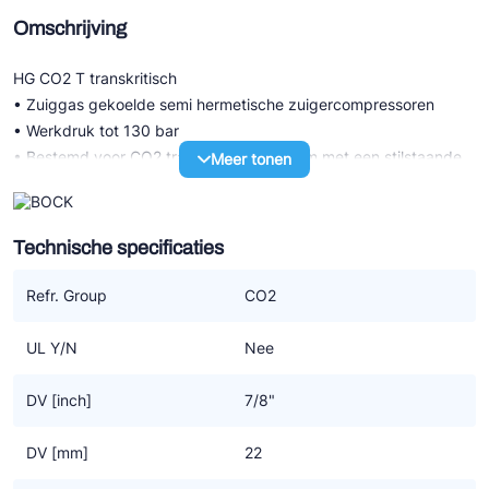
Omschrijving
HG CO2 T transkritisch
• Zuiggas gekoelde semi hermetische zuigercompressoren
• Werkdruk tot 130 bar
• Bestemd voor CO2 transkritisch systeem met een stilstaande
Meer tonen
druk LD 100 bar / HD 150 bar
• Hoogst mogelijke efficiency voor compressor en systeem
dankzij een specifiek CO2 design
Technische specificaties
HG P CO2 T transkritisch (LSPM)
Refr. Group
CO2
• Serie met LSPM motor technologie (LSPM=Line Start
Permanent Magnet) met verder dezelfde technische
UL Y/N
Nee
karakteristiek als de serie met standaard motor
• De hogere graad van efficiency door LSPM motor technologie
DV [inch]
7/8"
resulteert ook in lagere bedrijfskosten
• Werkt synchroon, zonder slip dus daarom op hogere
DV [mm]
22
snelheden dan de standaard motoren die dat niet hebben maar