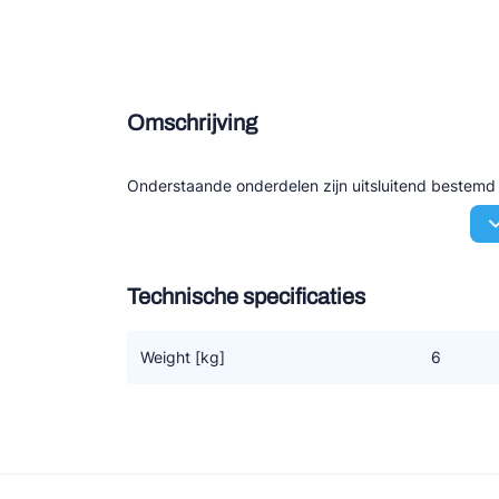
Douce
Zieh
Omschrijving
ESK 
TEK
Onderstaande onderdelen zijn uitsluitend bestem
Technische specificaties
Weight [kg]
6