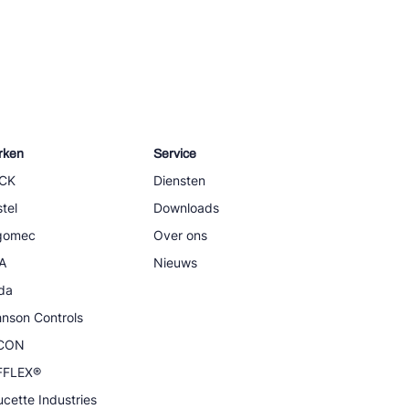
rken
Service
CK
Diensten
tel
Downloads
igomec
Over ons
A
Nieuws
da
nson Controls
CON
FFLEX®
cette Industries