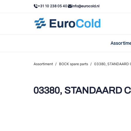
+31 10 238 05 40
info@eurocold.nl
Assortim
BOC
Caste
Assortiment
/
BOCK spare parts
/
03380, STANDAARD C
Frig
AWA
03380, STANDAARD CI
Onda
VAC
REFF
John