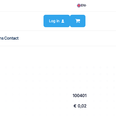
EN
Log in
ns
Contact
100401
€ 0,02