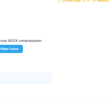
Leverbaar in 4 - 6 weken
tte Industries
l-Abegg
Schultze
LAB
d voor BOCK compressoren.
Meer tonen