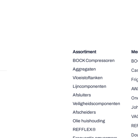
Assortiment
Me
BOCK Compressoren
BO
Aggregaten
Cas
Vloeistoftanken
Fr
Lijncomponenten
AW
Afsluiters
On
Veiligheidscomponenten
Joh
Afscheiders
VA
Olie huishouding
RE
REFFLEX®
Dou