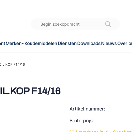
ent
Merken
Koudemiddelen
Diensten
Downloads
Nieuws
Over o
K
l
IL.KOP F14/16
omec
L.KOP F14/16
Artikel nummer:
ON
Bruto prijs:
LEX®
son Controls