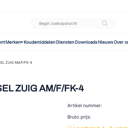
ent
Merken
Koudemiddelen
Diensten
Downloads
Nieuws
Over o
K
l
SEL ZUIG AM/F/FK-4
omec
EL ZUIG AM/F/FK-4
Artikel nummer:
ON
Bruto prijs:
LEX®
son Controls