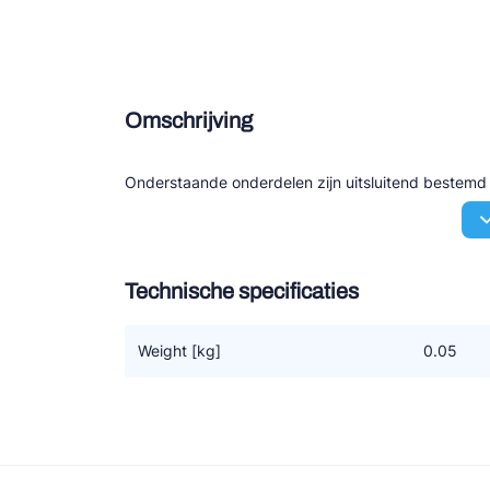
Douce
Zieh
Omschrijving
ESK 
TEK
Onderstaande onderdelen zijn uitsluitend bestem
Technische specificaties
Weight [kg]
0.05