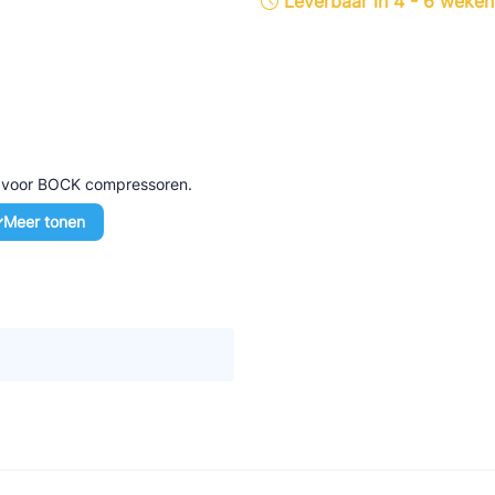
Leverbaar in 4 - 6 weken
tte Industries
l-Abegg
Schultze
LAB
d voor BOCK compressoren.
Meer tonen