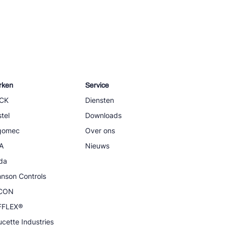
rken
Service
CK
Diensten
tel
Downloads
igomec
Over ons
A
Nieuws
da
nson Controls
CON
FFLEX®
cette Industries