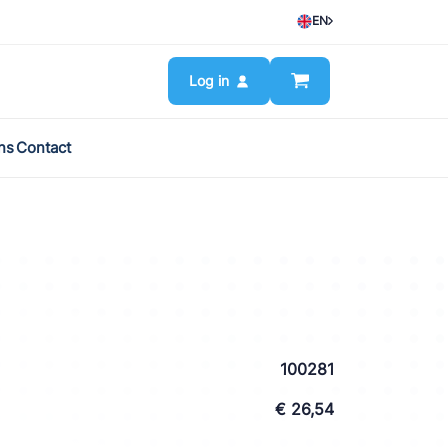
EN
Log in
ns
Contact
100281
€ 26,54