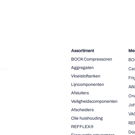
Assortiment
Me
BOCK Compressoren
BO
Aggregaten
Cas
Vloeistoftanken
Fr
Lijncomponenten
AW
Afsluiters
On
Veiligheidscomponenten
Joh
Afscheiders
VA
Olie huishouding
RE
REFFLEX®
Dou