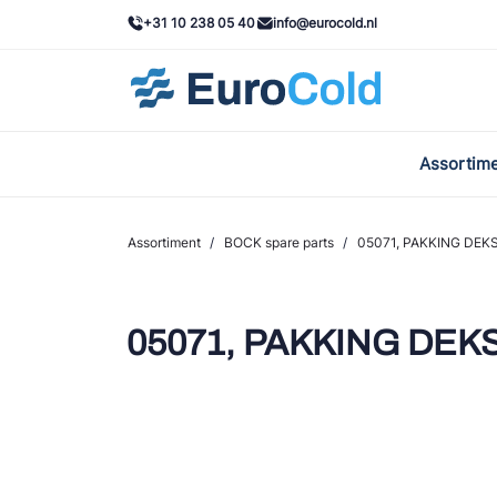
+31 10 238 05 40
info@eurocold.nl
Assortim
BOC
Caste
Assortiment
/
BOCK spare parts
/
05071, PAKKING DEK
Frig
AWA
05071, PAKKING DEKS
Onda
VAC
REFF
John