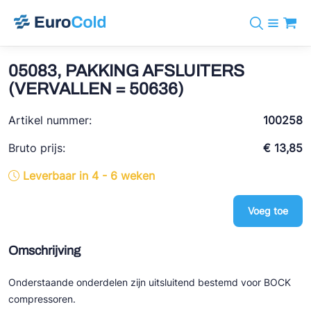
Assortiment
+31 10 238 05 40
Merken
05083, PAKKING AFSLUITERS
info@eurocold.nl
Koudemiddelen
BOCK
(VERVALLEN = 50636)
Diensten
Downloads
EN
Castel
Nieuws
Artikel nummer:
100258
Over ons
Frigomec
Contact
Bruto prijs:
€ 13,85
Log in
AWA
Leverbaar in 4 - 6 weken
Onda
Voeg toe
VACON
REFFLEX®
Omschrijving
Johnson Controls
Onderstaande onderdelen zijn uitsluitend bestemd voor BOCK
Doucette Industries
compressoren.