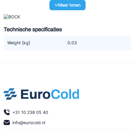
Ziehl-Abegg
Meer tonen
ESK Schultze
TEKLAB
Technische specificaties
Weight [kg]
0.03
+31 10 238 05 40
info@eurocold.nl