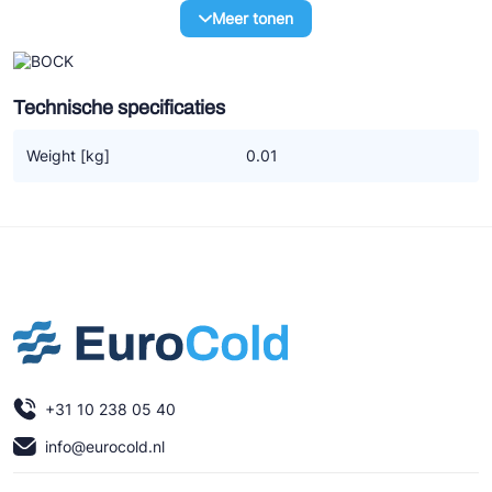
Ziehl-Abegg
Meer tonen
ESK Schultze
TEKLAB
Technische specificaties
Weight [kg]
0.01
+31 10 238 05 40
info@eurocold.nl