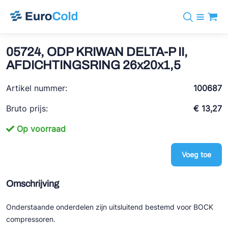
Assortiment
+31 10 238 05 40
Merken
05724, ODP KRIWAN DELTA-P II,
info@eurocold.nl
Koudemiddelen
BOCK
AFDICHTINGSRING 26x20x1,5
Diensten
Downloads
EN
Castel
Nieuws
Artikel nummer:
100687
Over ons
Frigomec
Contact
Bruto prijs:
€ 13,27
Log in
AWA
Op voorraad
Onda
Voeg toe
VACON
REFFLEX®
Omschrijving
Johnson Controls
Onderstaande onderdelen zijn uitsluitend bestemd voor BOCK
Doucette Industries
compressoren.