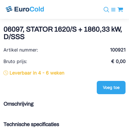
Assortiment
+31 10 238 05 40
Merken
06097, STATOR 1620/S + 1860,33 kW,
info@eurocold.nl
Koudemiddelen
BOCK
D/SSS
Diensten
Downloads
EN
Castel
Nieuws
Artikel nummer:
100921
Over ons
Frigomec
Contact
Bruto prijs:
€ 0,00
Log in
AWA
Leverbaar in 4 - 6 weken
Onda
Voeg toe
VACON
REFFLEX®
Omschrijving
Johnson Controls
Doucette Industries
Technische specificaties