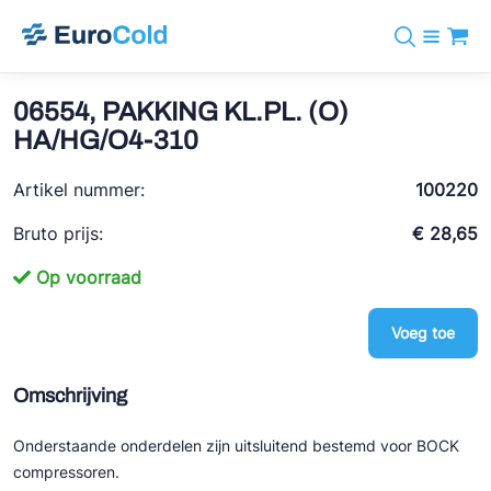
Assortiment
+31 10 238 05 40
Merken
06554, PAKKING KL.PL. (O)
info@eurocold.nl
Koudemiddelen
BOCK
HA/HG/O4-310
Diensten
Downloads
EN
Castel
Nieuws
Artikel nummer:
100220
Over ons
Frigomec
Contact
Bruto prijs:
€ 28,65
Log in
AWA
Op voorraad
Onda
Voeg toe
VACON
REFFLEX®
Omschrijving
Johnson Controls
Onderstaande onderdelen zijn uitsluitend bestemd voor BOCK
Doucette Industries
compressoren.