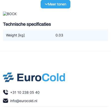
Ziehl-Abegg
Meer tonen
ESK Schultze
TEKLAB
Technische specificaties
Weight [kg]
0.03
+31 10 238 05 40
info@eurocold.nl