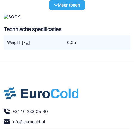
Ziehl-Abegg
Meer tonen
ESK Schultze
TEKLAB
Technische specificaties
Weight [kg]
0.05
+31 10 238 05 40
info@eurocold.nl