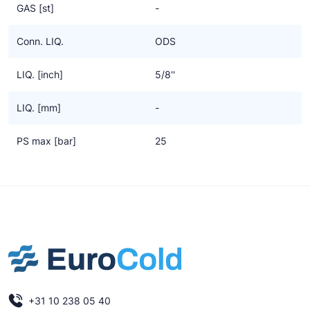
GAS [st]
-
Conn. LIQ.
ODS
LIQ. [inch]
5/8''
LIQ. [mm]
-
PS max [bar]
25
+31 10 238 05 40