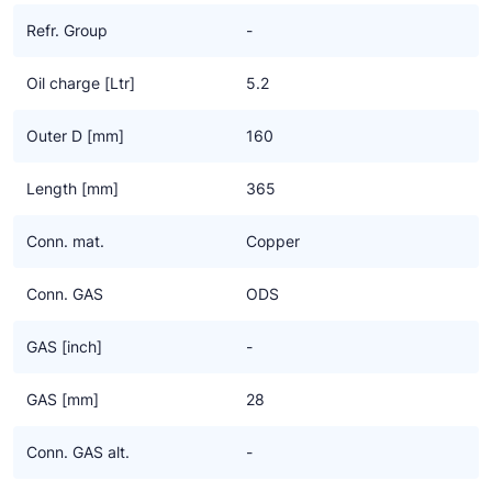
Ziehl-Abegg
Refr. Group
-
ESK Schultze
Oil charge [Ltr]
5.2
TEKLAB
Outer D [mm]
160
Length [mm]
365
Conn. mat.
Copper
Conn. GAS
ODS
GAS [inch]
-
GAS [mm]
28
Conn. GAS alt.
-