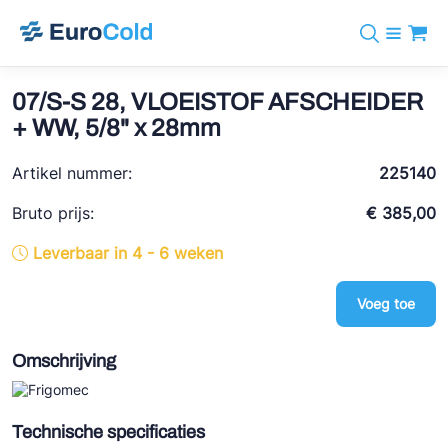
Assortiment
+31 10 238 05 40
Merken
07/S-S 28, VLOEISTOF AFSCHEIDER
info@eurocold.nl
Koudemiddelen
BOCK
+ WW, 5/8" x 28mm
Diensten
Downloads
EN
Castel
Nieuws
Artikel nummer:
225140
Over ons
Frigomec
Contact
Bruto prijs:
€ 385,00
Log in
AWA
Leverbaar in 4 - 6 weken
Onda
Voeg toe
VACON
REFFLEX®
Omschrijving
Johnson Controls
Doucette Industries
Technische specificaties