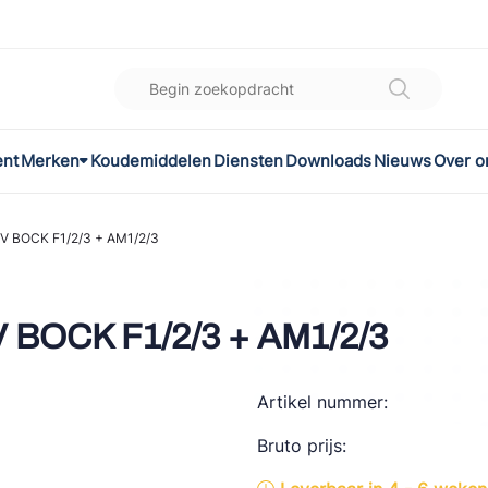
ent
Merken
Koudemiddelen
Diensten
Downloads
Nieuws
Over o
K
l
V BOCK F1/2/3 + AM1/2/3
omec
 BOCK F1/2/3 + AM1/2/3
Artikel nummer:
ON
Bruto prijs:
LEX®
son Controls