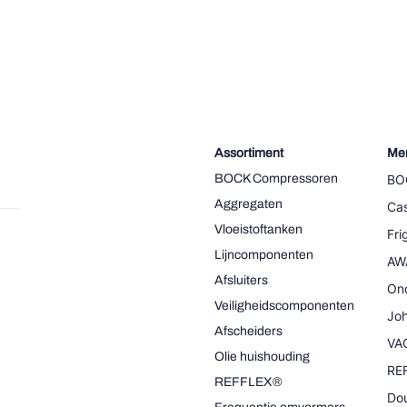
Assortiment
Me
BOCK Compressoren
BO
Aggregaten
Cas
Vloeistoftanken
Fr
Lijncomponenten
AW
Afsluiters
On
Veiligheidscomponenten
Joh
Afscheiders
VA
Olie huishouding
RE
REFFLEX®
Dou