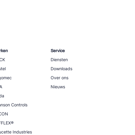
rken
Service
CK
Diensten
tel
Downloads
igomec
Over ons
A
Nieuws
da
nson Controls
CON
FFLEX®
cette Industries