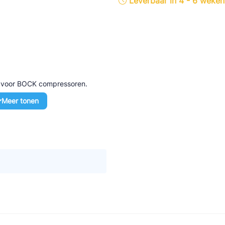
Leverbaar in 4 - 6 weken
tte Industries
l-Abegg
Schultze
LAB
d voor BOCK compressoren.
Meer tonen