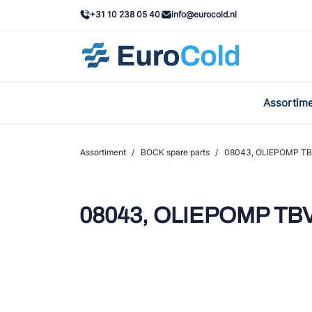
+31 10 238 05 40
info@eurocold.nl
Assortim
BOC
Caste
Assortiment
/
BOCK spare parts
/
08043, OLIEPOMP TB
Frig
AWA
08043, OLIEPOMP TBV
Onda
VAC
REFF
John