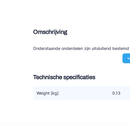
Douce
Zieh
Omschrijving
ESK 
TEK
Onderstaande onderdelen zijn uitsluitend bestem
Technische specificaties
Weight [kg]
0.13