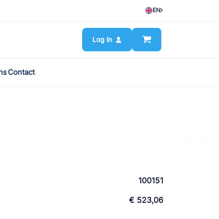
EN
Log in
ns
Contact
100151
€ 523,06