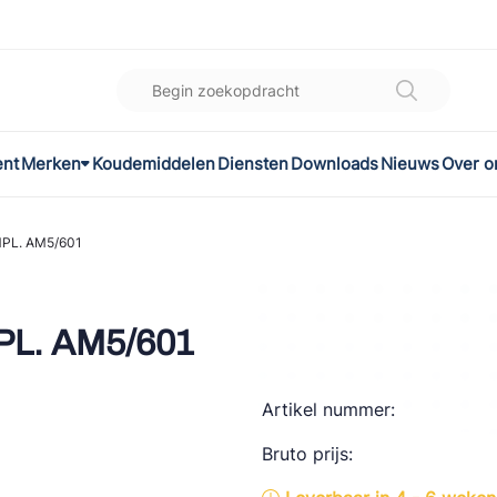
ent
Merken
Koudemiddelen
Diensten
Downloads
Nieuws
Over o
K
l
MPL. AM5/601
omec
PL. AM5/601
Artikel nummer:
ON
Bruto prijs:
LEX®
son Controls