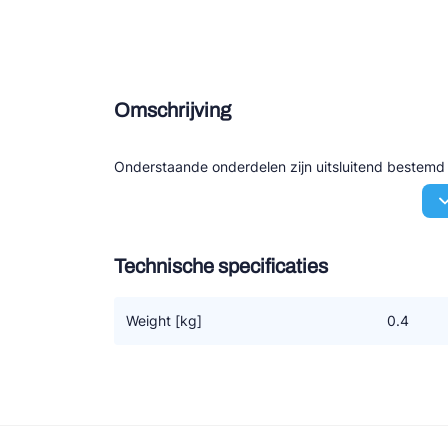
Douce
Zieh
Omschrijving
ESK 
TEK
Onderstaande onderdelen zijn uitsluitend bestem
Technische specificaties
Weight [kg]
0.4