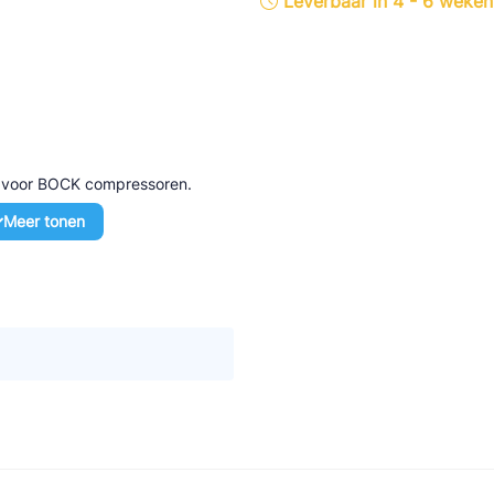
Leverbaar in 4 - 6 weken
tte Industries
l-Abegg
Schultze
LAB
d voor BOCK compressoren.
Meer tonen