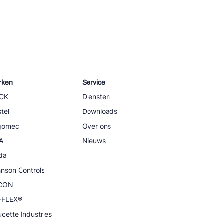
rken
Service
CK
Diensten
tel
Downloads
igomec
Over ons
A
Nieuws
da
nson Controls
CON
FFLEX®
cette Industries