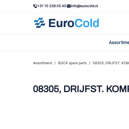
+31 10 238 05 40
info@eurocold.nl
Assortim
BOC
Caste
Assortiment
/
BOCK spare parts
/
08305, DRIJFST. KO
Frig
AWA
08305, DRIJFST. KOM
Onda
VAC
REFF
John