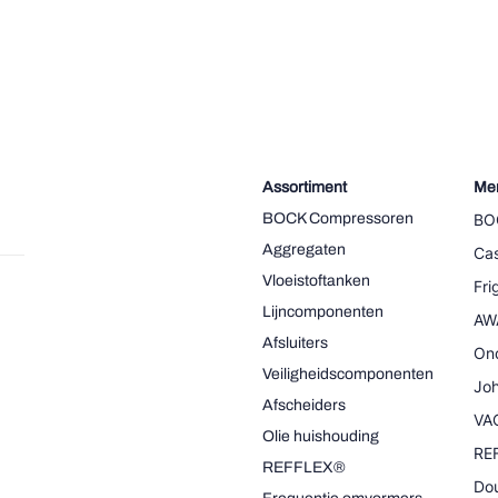
Assortiment
Me
BOCK Compressoren
BO
Aggregaten
Cas
Vloeistoftanken
Fr
Lijncomponenten
AW
Afsluiters
On
Veiligheidscomponenten
Joh
Afscheiders
VA
Olie huishouding
RE
REFFLEX®
Dou