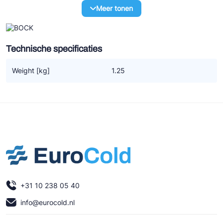
Ziehl-Abegg
Meer tonen
ESK Schultze
TEKLAB
Technische specificaties
Weight [kg]
1.25
+31 10 238 05 40
info@eurocold.nl