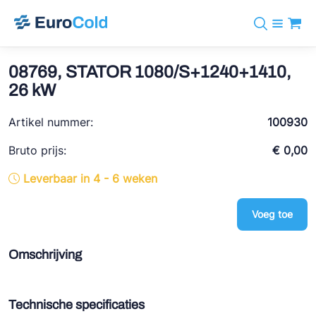
Assortiment
+31 10 238 05 40
Merken
08769, STATOR 1080/S+1240+1410,
info@eurocold.nl
Koudemiddelen
BOCK
26 kW
Diensten
Downloads
EN
Castel
Nieuws
Artikel nummer:
100930
Over ons
Frigomec
Contact
Bruto prijs:
€ 0,00
Log in
AWA
Leverbaar in 4 - 6 weken
Onda
Voeg toe
VACON
REFFLEX®
Omschrijving
Johnson Controls
Doucette Industries
Technische specificaties