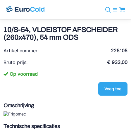
Assortiment
+31 10 238 05 40
Merken
10/S-54, VLOEISTOF AFSCHEIDER
info@eurocold.nl
Koudemiddelen
BOCK
(260x470), 54 mm ODS
Diensten
Downloads
EN
Castel
Nieuws
Artikel nummer:
225105
Over ons
Frigomec
Contact
Bruto prijs:
€ 933,00
Log in
AWA
Op voorraad
Onda
Voeg toe
VACON
REFFLEX®
Omschrijving
Johnson Controls
Doucette Industries
Technische specificaties