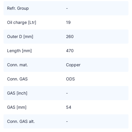
Ziehl-Abegg
Refr. Group
-
ESK Schultze
Oil charge [Ltr]
19
TEKLAB
Outer D [mm]
260
Length [mm]
470
Conn. mat.
Copper
Conn. GAS
ODS
GAS [inch]
-
GAS [mm]
54
Conn. GAS alt.
-