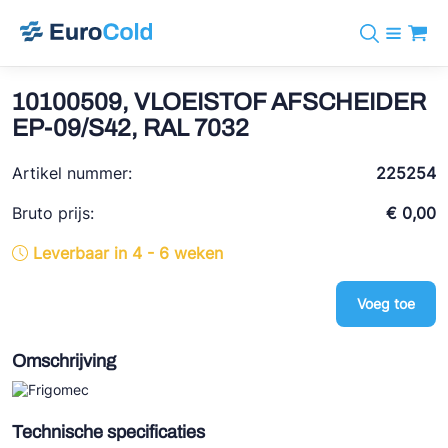
Assortiment
+31 10 238 05 40
Merken
10100509, VLOEISTOF AFSCHEIDER
info@eurocold.nl
Koudemiddelen
BOCK
EP-09/S42, RAL 7032
Diensten
Downloads
EN
Castel
Nieuws
Artikel nummer:
225254
Over ons
Frigomec
Contact
Bruto prijs:
€ 0,00
Log in
AWA
Leverbaar in 4 - 6 weken
Onda
Voeg toe
VACON
REFFLEX®
Omschrijving
Johnson Controls
Doucette Industries
Technische specificaties