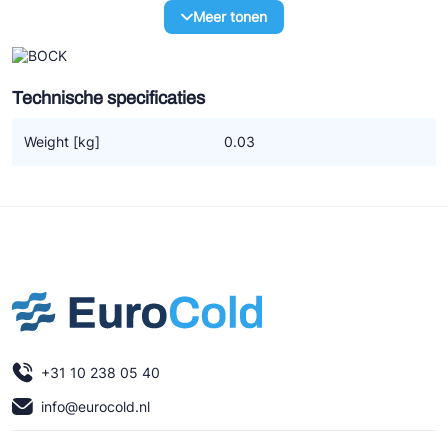
Ziehl-Abegg
Meer tonen
ESK Schultze
TEKLAB
Technische specificaties
Weight [kg]
0.03
+31 10 238 05 40
info@eurocold.nl