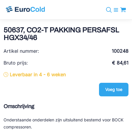
Assortiment
+31 10 238 05 40
Merken
50637, CO2-T PAKKING PERSAFSL
info@eurocold.nl
Koudemiddelen
BOCK
HGX34/46
Diensten
Downloads
EN
Castel
Nieuws
Artikel nummer:
100248
Over ons
Frigomec
Contact
Bruto prijs:
€ 84,61
Log in
AWA
Leverbaar in 4 - 6 weken
Onda
Voeg toe
VACON
REFFLEX®
Omschrijving
Johnson Controls
Onderstaande onderdelen zijn uitsluitend bestemd voor BOCK
Doucette Industries
compressoren.