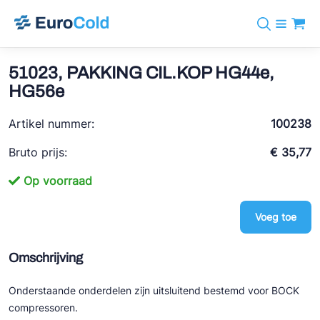
Assortiment
+31 10 238 05 40
Merken
51023, PAKKING CIL.KOP HG44e,
info@eurocold.nl
Koudemiddelen
BOCK
HG56e
Diensten
Downloads
EN
Castel
Nieuws
Artikel nummer:
100238
Over ons
Frigomec
Contact
Bruto prijs:
€ 35,77
Log in
AWA
Op voorraad
Onda
Voeg toe
VACON
REFFLEX®
Omschrijving
Johnson Controls
Onderstaande onderdelen zijn uitsluitend bestemd voor BOCK
Doucette Industries
compressoren.