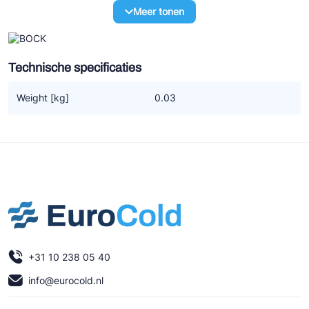
Ziehl-Abegg
Meer tonen
ESK Schultze
TEKLAB
Technische specificaties
Weight [kg]
0.03
+31 10 238 05 40
info@eurocold.nl