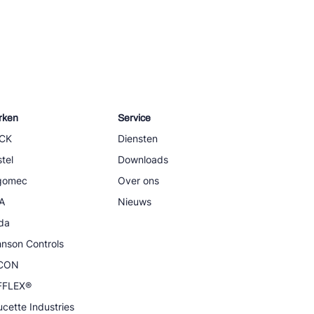
rken
Service
CK
Diensten
tel
Downloads
igomec
Over ons
A
Nieuws
da
nson Controls
CON
FFLEX®
cette Industries