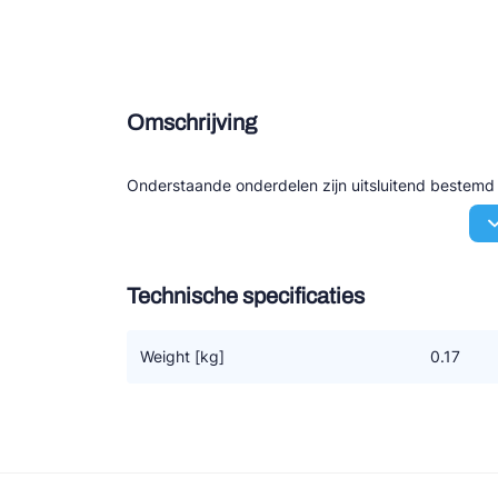
Douce
Zieh
Omschrijving
ESK 
TEK
Onderstaande onderdelen zijn uitsluitend bestem
Technische specificaties
Weight [kg]
0.17