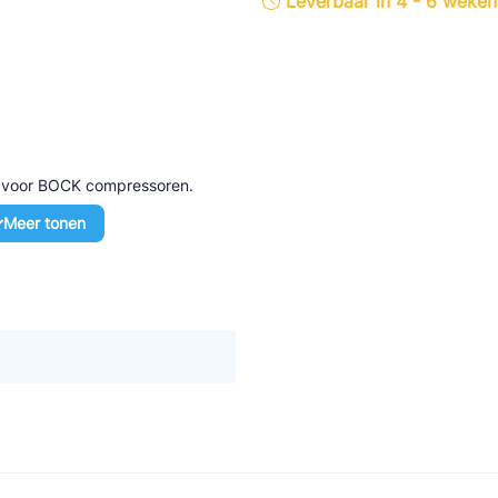
Leverbaar in 4 - 6 weken
tte Industries
l-Abegg
Schultze
LAB
d voor BOCK compressoren.
Meer tonen