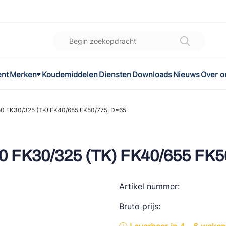
ent
Merken
Koudemiddelen
Diensten
Downloads
Nieuws
Over o
K
l
50 FK30/325 (TK) FK40/655 FK50/775, D=65
omec
0 FK30/325 (TK) FK40/655 FK5
Artikel nummer:
ON
Bruto prijs:
LEX®
son Controls