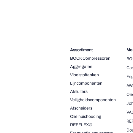
Assortiment
Me
BOCK Compressoren
BO
Aggregaten
Cas
Vloeistoftanken
Fr
Lijncomponenten
AW
Afsluiters
On
Veiligheidscomponenten
Joh
Afscheiders
VA
Olie huishouding
RE
REFFLEX®
Dou