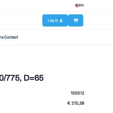
EN
Log in
ns
Contact
0/775, D=65
100512
€ 215,38