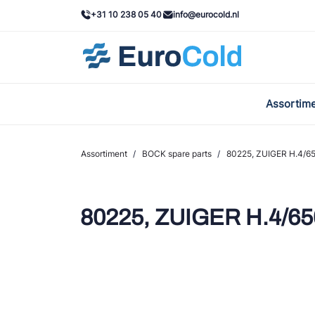
+31 10 238 05 40
info@eurocold.nl
Assortim
BOC
Caste
Assortiment
/
BOCK spare parts
/
80225, ZUIGER H.4/6
Frig
AWA
80225, ZUIGER H.4/65
Onda
VAC
REFF
John