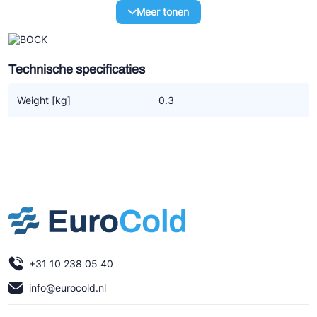
Ziehl-Abegg
Meer tonen
ESK Schultze
TEKLAB
Technische specificaties
Weight [kg]
0.3
+31 10 238 05 40
info@eurocold.nl