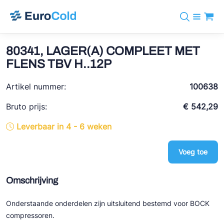
Assortiment
+31 10 238 05 40
Merken
80341, LAGER(A) COMPLEET MET
info@eurocold.nl
Koudemiddelen
BOCK
FLENS TBV H..12P
Diensten
Downloads
EN
Castel
Nieuws
Artikel nummer:
100638
Over ons
Frigomec
Contact
Bruto prijs:
€ 542,29
Log in
AWA
Leverbaar in 4 - 6 weken
Onda
Voeg toe
VACON
REFFLEX®
Omschrijving
Johnson Controls
Onderstaande onderdelen zijn uitsluitend bestemd voor BOCK
Doucette Industries
compressoren.