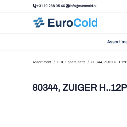
+31 10 238 05 40
info@eurocold.nl
Assortim
BOC
Caste
Assortiment
/
BOCK spare parts
/
80344, ZUIGER H..12
Frig
AWA
80344, ZUIGER H..12P
Onda
VAC
REFF
John