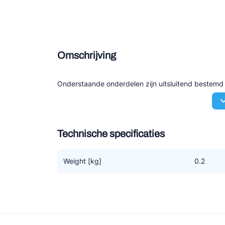
Douce
Zieh
Omschrijving
ESK 
TEK
Onderstaande onderdelen zijn uitsluitend bestem
Technische specificaties
Weight [kg]
0.2