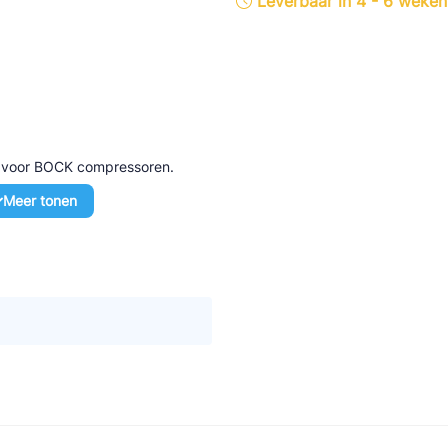
Leverbaar in 4 - 6 weken
tte Industries
l-Abegg
Schultze
LAB
d voor BOCK compressoren.
Meer tonen