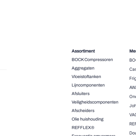
Assortiment
Me
BOCK Compressoren
BO
Aggregaten
Cas
Vloeistoftanken
Fr
Lijncomponenten
AW
Afsluiters
On
Veiligheidscomponenten
Joh
Afscheiders
VA
Olie huishouding
RE
REFFLEX®
Dou