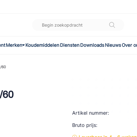
ent
Merken
Koudemiddelen
Diensten
Downloads
Nieuws
Over o
K
l
P/60
omec
/60
Artikel nummer:
ON
Bruto prijs:
LEX®
son Controls