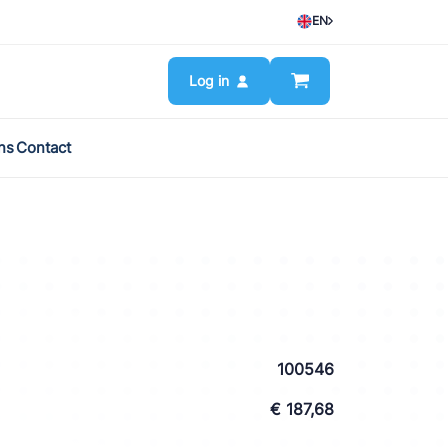
EN
Log in
ns
Contact
100546
€ 187,68