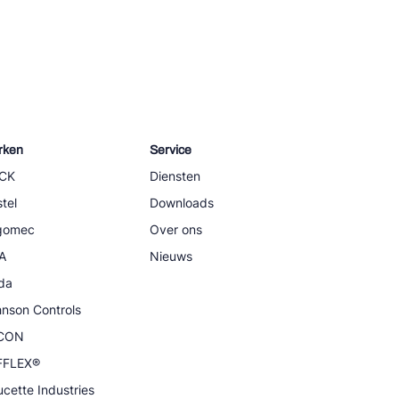
rken
Service
CK
Diensten
tel
Downloads
igomec
Over ons
A
Nieuws
da
nson Controls
CON
FFLEX®
cette Industries