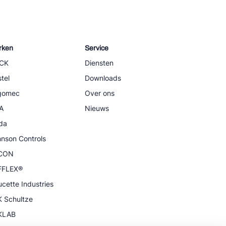
rken
Service
CK
Diensten
tel
Downloads
igomec
Over ons
A
Nieuws
da
nson Controls
CON
FFLEX®
cette Industries
 Schultze
KLAB