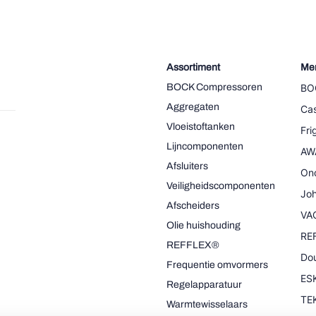
Assortiment
Me
BOCK Compressoren
BO
Aggregaten
Cas
Vloeistoftanken
Fr
Lijncomponenten
AW
Afsluiters
On
Veiligheidscomponenten
Joh
Afscheiders
VA
Olie huishouding
RE
REFFLEX®
Dou
Frequentie omvormers
ESK
Regelapparatuur
TE
Warmtewisselaars