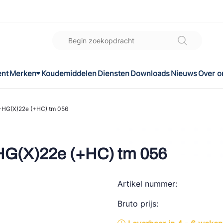
ent
Merken
Koudemiddelen
Diensten
Downloads
Nieuws
Over o
K
l
-HG(X)22e (+HC) tm 056
omec
-HG(X)22e (+HC) tm 056
Artikel nummer:
ON
Bruto prijs:
LEX®
son Controls