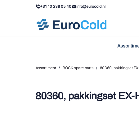
+31 10 238 05 40
info@eurocold.nl
Assortim
BOC
Caste
Assortiment
/
BOCK spare parts
/
80360, pakkingset EX
Frig
AWA
80360, pakkingset EX
Onda
VAC
REFF
John