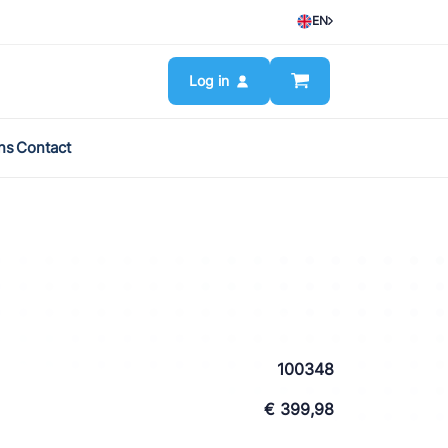
EN
Log in
ns
Contact
100348
€ 399,98