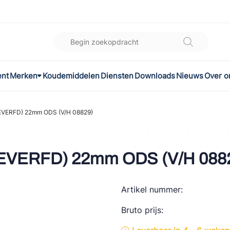
ent
Merken
Koudemiddelen
Diensten
Downloads
Nieuws
Over o
K
l
EVERFD) 22mm ODS (V/H 08829)
omec
EVERFD) 22mm ODS (V/H 088
Artikel nummer:
ON
Bruto prijs:
LEX®
son Controls