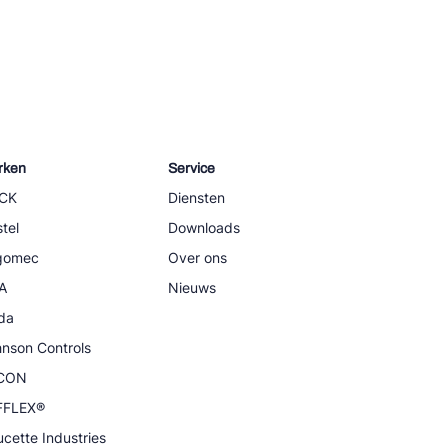
rken
Service
CK
Diensten
tel
Downloads
igomec
Over ons
A
Nieuws
da
nson Controls
CON
FFLEX®
cette Industries