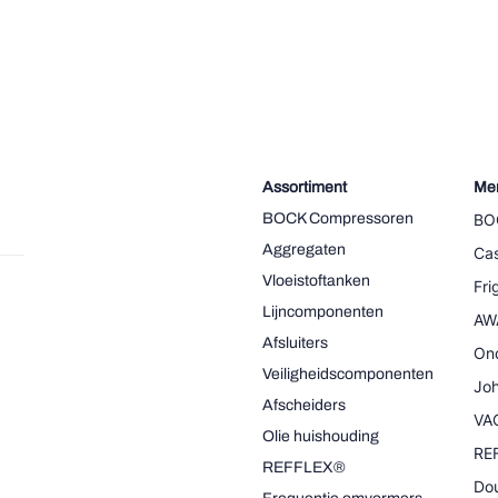
Assortiment
Me
BOCK Compressoren
BO
Aggregaten
Cas
Vloeistoftanken
Fr
Lijncomponenten
AW
Afsluiters
On
Veiligheidscomponenten
Joh
Afscheiders
VA
Olie huishouding
RE
REFFLEX®
Dou