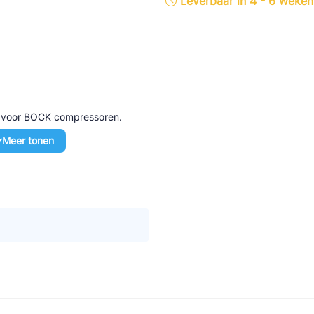
Leverbaar in 4 - 6 weken
tte Industries
l-Abegg
Schultze
LAB
d voor BOCK compressoren.
Meer tonen