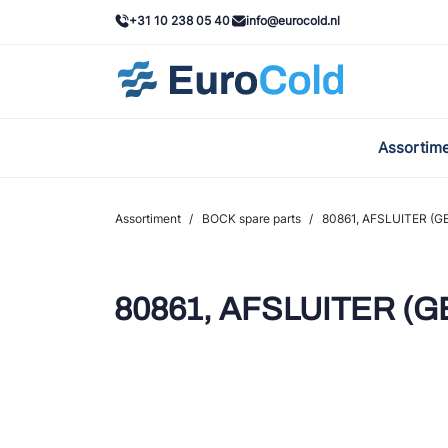
+31 10 238 05 40
info@eurocold.nl
Assortim
BOC
Caste
Assortiment
/
BOCK spare parts
/
80861, AFSLUITER (G
Frig
AWA
80861, AFSLUITER (G
Onda
VAC
REFF
John