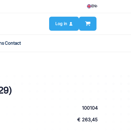
EN
Log in
ns
Contact
29)
100104
€ 263,45