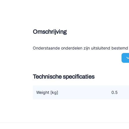
Douce
Zieh
Omschrijving
ESK 
TEK
Onderstaande onderdelen zijn uitsluitend bestem
Technische specificaties
Weight [kg]
0.5