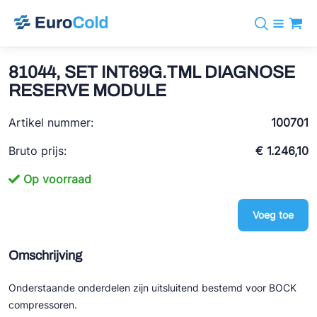
Assortiment
+31 10 238 05 40
Merken
81044, SET INT69G.TML DIAGNOSE
info@eurocold.nl
Koudemiddelen
BOCK
RESERVE MODULE
Diensten
Downloads
EN
Castel
Nieuws
Artikel nummer:
100701
Over ons
Frigomec
Contact
Bruto prijs:
€ 1.246,10
Log in
AWA
Op voorraad
Onda
Voeg toe
VACON
REFFLEX®
Omschrijving
Johnson Controls
Onderstaande onderdelen zijn uitsluitend bestemd voor BOCK
Doucette Industries
compressoren.