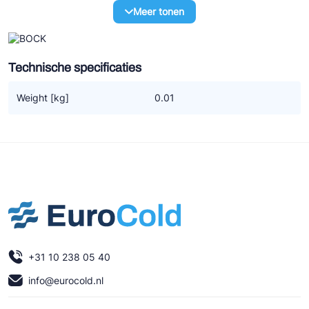
Ziehl-Abegg
Meer tonen
ESK Schultze
TEKLAB
Technische specificaties
Weight [kg]
0.01
+31 10 238 05 40
info@eurocold.nl