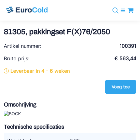
Assortiment
+31 10 238 05 40
Merken
81305, pakkingset F(X)76/2050
info@eurocold.nl
Koudemiddelen
BOCK
Diensten
Artikel nummer:
Downloads
EN
100391
Castel
Nieuws
Over ons
Bruto prijs:
€ 563,44
Frigomec
Contact
Leverbaar in 4 - 6 weken
Log in
AWA
Onda
Voeg toe
VACON
Omschrijving
REFFLEX®
Johnson Controls
Technische specificaties
Doucette Industries