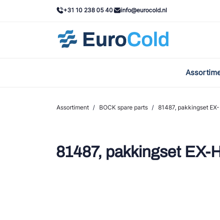
+31 10 238 05 40
info@eurocold.nl
Assortim
BOC
Caste
Assortiment
/
BOCK spare parts
/
81487, pakkingset EX
Frig
AWA
81487, pakkingset EX-
Onda
VAC
REFF
John