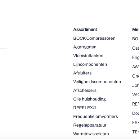
Assortiment
Me
BOCK Compressoren
BO
Aggregaten
Cas
Vloeistoftanken
Fr
Lijncomponenten
AW
Afsluiters
On
Veiligheidscomponenten
Joh
Afscheiders
VA
Olie huishouding
RE
REFFLEX®
Dou
Frequentie omvormers
ESK
Regelapparatuur
TE
Warmtewisselaars