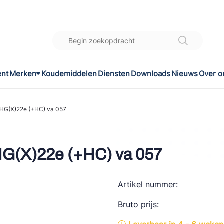
ent
Merken
Koudemiddelen
Diensten
Downloads
Nieuws
Over o
K
l
-HG(X)22e (+HC) va 057
omec
HG(X)22e (+HC) va 057
Artikel nummer:
ON
Bruto prijs:
LEX®
son Controls