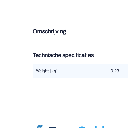
Douce
Zieh
Omschrijving
ESK 
TEK
Technische specificaties
Weight [kg]
0.23