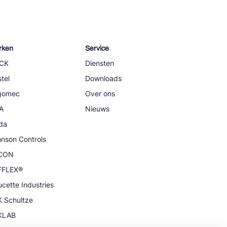
rken
Service
CK
Diensten
tel
Downloads
igomec
Over ons
A
Nieuws
da
nson Controls
CON
FFLEX®
cette Industries
 Schultze
KLAB