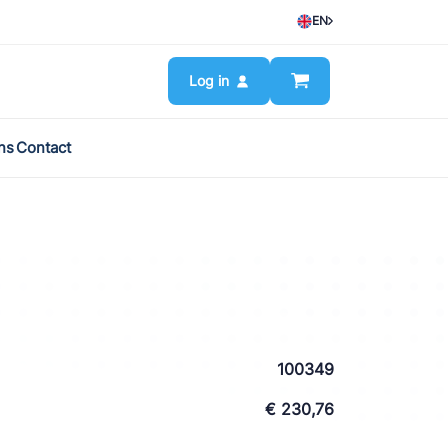
EN
Log in
ns
Contact
100349
€ 230,76