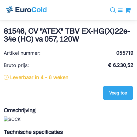
Assortiment
+31 10 238 05 40
Merken
81546, CV "ATEX" TBV EX-HG(X)22e-
info@eurocold.nl
Koudemiddelen
BOCK
34e (HC) va 057, 120W
Diensten
Downloads
EN
Castel
Nieuws
Artikel nummer:
055719
Over ons
Frigomec
Contact
Bruto prijs:
€ 6.230,52
Log in
AWA
Leverbaar in 4 - 6 weken
Onda
Voeg toe
VACON
REFFLEX®
Omschrijving
Johnson Controls
Doucette Industries
Technische specificaties