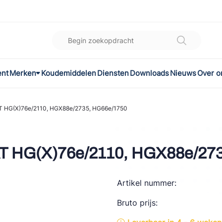
ent
Merken
Koudemiddelen
Diensten
Downloads
Nieuws
Over o
K
l
 HG(X)76e/2110, HGX88e/2735, HG66e/1750
omec
 HG(X)76e/2110, HGX88e/273
Artikel nummer:
ON
Bruto prijs:
LEX®
son Controls