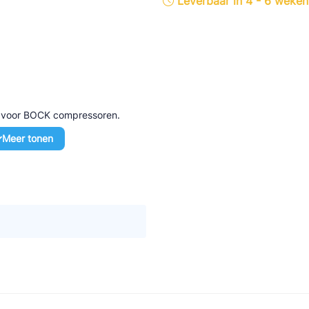
Leverbaar in 4 - 6 weken
tte Industries
l-Abegg
Schultze
LAB
d voor BOCK compressoren.
Meer tonen