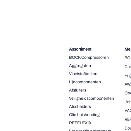
Assortiment
Me
BOCK Compressoren
BO
Aggregaten
Cas
Vloeistoftanken
Fr
Lijncomponenten
AW
Afsluiters
On
Veiligheidscomponenten
Joh
Afscheiders
VA
Olie huishouding
RE
REFFLEX®
Dou