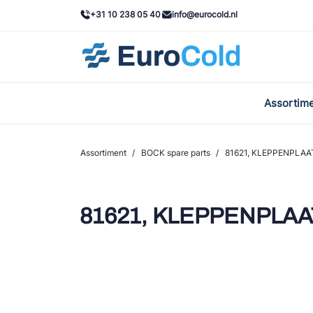
+31 10 238 05 40
info@eurocold.nl
Assortim
BOC
Caste
Assortiment
/
BOCK spare parts
/
81621, KLEPPENPLAAT
Frig
AWA
81621, KLEPPENPLAAT
Onda
VAC
REFF
John