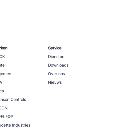
rken
Service
CK
Diensten
tel
Downloads
igomec
Over ons
A
Nieuws
da
nson Controls
CON
FFLEX®
cette Industries