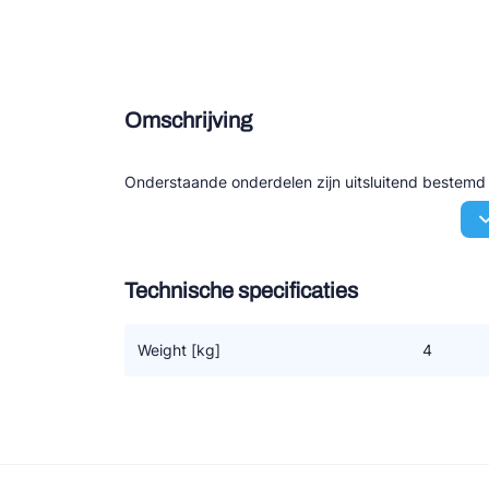
Douce
Zieh
Omschrijving
ESK 
TEK
Onderstaande onderdelen zijn uitsluitend bestem
Technische specificaties
Weight [kg]
4