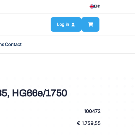
EN
Log in
ns
Contact
5, HG66e/1750
100472
€ 1.759,55